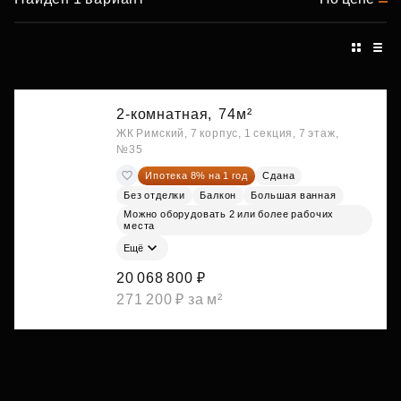
2-комнатная,
74м²
ЖК Римский, 7 корпус, 1 секция, 7 этаж,
№35
Ипотека 8% на 1 год
Сдана
Без отделки
Балкон
Большая ванная
Можно оборудовать 2 или более рабочих
места
Ещё
20 068 800 ₽
271 200 ₽ за м²