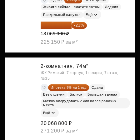
Живите сейчас - платите потом
Лоджия
Раздельный санузел
Ещё
14 274 510 ₽
-21%
18 069 000 ₽
225 150 ₽ за м²
2-комнатная,
74м²
ЖК Римский, 7 корпус, 1 секция, 7 этаж,
№35
Ипотека 8% на 1 год
Сдана
Без отделки
Балкон
Большая ванная
Можно оборудовать 2 или более рабочих
места
Ещё
20 068 800 ₽
271 200 ₽ за м²