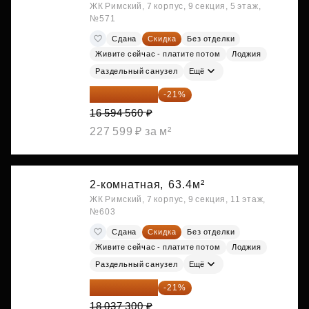
ЖК Римский, 7 корпус, 9 секция, 5 этаж,
№571
Сдана
Скидка
Без отделки
Живите сейчас - платите потом
Лоджия
Раздельный санузел
Ещё
13 109 702 ₽
-21%
16 594 560 ₽
227 599 ₽ за м²
2-комнатная,
63.4м²
ЖК Римский, 7 корпус, 9 секция, 11 этаж,
№603
Сдана
Скидка
Без отделки
Живите сейчас - платите потом
Лоджия
Раздельный санузел
Ещё
14 249 467 ₽
-21%
18 037 300 ₽