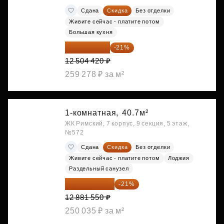
Сдана
Скидка
Без отделки
Живите сейчас - платите потом
Большая кухня
9 878 492 ₽
-21%
12 504 420 ₽
259 278 ₽ за м²
1-комнатная,
40.7м²
ЖК Римский, 7 корпус, 9 секция, 5 этаж,
№572
Сдана
Скидка
Без отделки
Живите сейчас - платите потом
Лоджия
Раздельный санузел
10 176 425 ₽
-21%
12 881 550 ₽
250 035 ₽ за м²