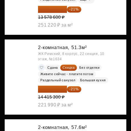
10 727 094 ₽
-21%
13 578 600 ₽
251 220 ₽ за м²
2-комнатная,
51.3м²
ЖК Римский, 8 корпус, 22 секция, 10
этаж, №1634
Сдана
Скидка
Без отделки
Живите сейчас - платите потом
Раздельный санузел
Большая кухня
11 388 087 ₽
-21%
14 415 300 ₽
221 990 ₽ за м²
2-комнатная,
57.6м²