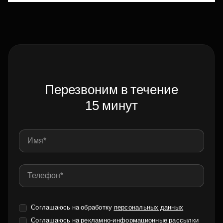
Перезвоним в течение
15 минут
Соглашаюсь на обработку
персональных данных
Соглашаюсь на
рекламно-информационные рассылки