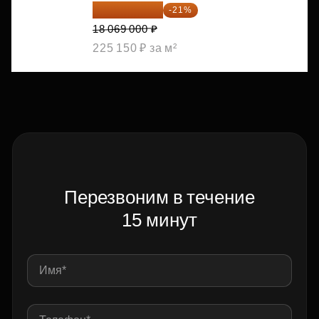
14 274 510 ₽
-21%
18 069 000 ₽
225 150 ₽ за м²
Перезвоним в течение
15 минут