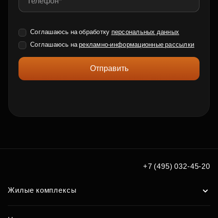
Соглашаюсь на обработку
персональных данных
Соглашаюсь на
рекламно-информационные рассылки
Отправить
+7 (495) 032-45-20
Жилые комплексы