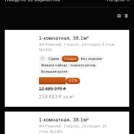
1-комнатная,
38.1м²
ЖК Римский, 7 корпус, 20 секция, 8 этаж,
№1465
Сдана
Скидка
Без отделки
Живите сейчас - платите потом
Большая кухня
9 863 442 ₽
-21%
12 485 370 ₽
258 883 ₽ за м²
1-комнатная,
38.1м²
ЖК Римский, 7 корпус, 20 секция, 10
этаж, №1481