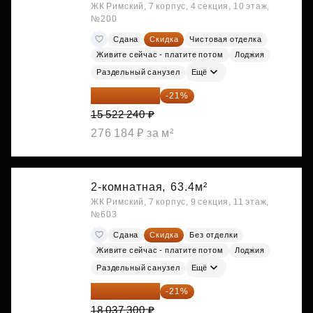
ЖК Римский, 7 корпус, 4 секция, 10 этаж,
№200
Сдана
Скидка
Чистовая отделка
Живите сейчас - платите потом
Лоджия
Раздельный санузел
Ещё
12 262 570 ₽
-21%
15 522 240 ₽
276 184 ₽ за м²
2-комнатная,
63.4м²
ЖК Римский, 7 корпус, 9 секция, 11 этаж,
№603
Сдана
Скидка
Без отделки
Живите сейчас - платите потом
Лоджия
Раздельный санузел
Ещё
14 249 467 ₽
-21%
18 037 300 ₽