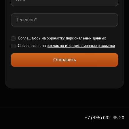
Соглашаюсь на обработку
персональных данных
Соглашаюсь на
рекламно-информационные рассылки
Отправить
+7 (495) 032-45-20