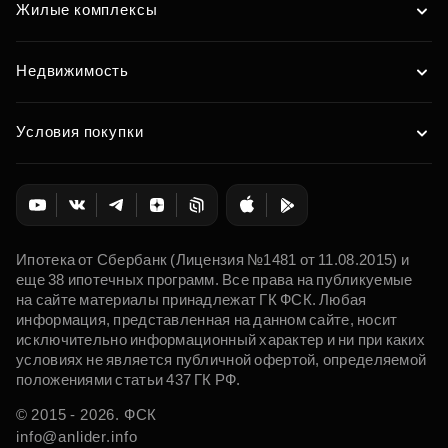
Жилые комплексы
Недвижимость
Условия покупки
Ипотека от Сбербанк (Лицензия №1481 от 11.08.2015) и
еще 38 ипотечных программ. Все права на публикуемые
на сайте материалы принадлежат ГК ФСК. Любая
информация, представленная на данном сайте, носит
исключительно информационный характер и ни при каких
условиях не является публичной офертой, определяемой
положениями статьи 437 ГК РФ.
© 2015 - 2026. ФСК
info@anlider.info