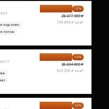
26 234 850 ₽
-11%
№419
29 477 360 ₽
799 843 ₽ за м²
я под ключ
те потом
30 817 928 ₽
-14%
, №177
35 834 800 ₽
610 256 ₽ за м²
лка
мат
34 338 595 ₽
-16%