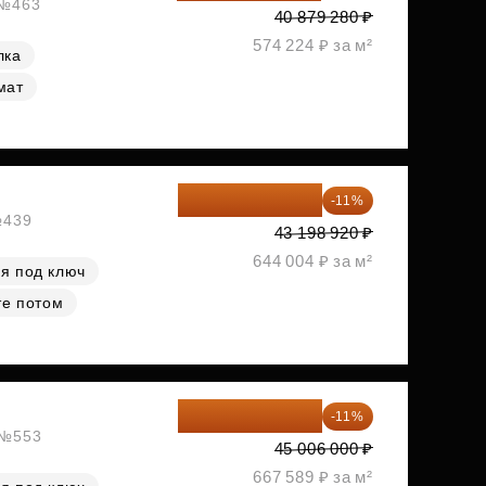
 №463
40 879 280 ₽
574 224 ₽ за м²
лка
мат
38 447 039 ₽
-11%
№439
43 198 920 ₽
644 004 ₽ за м²
я под ключ
те потом
40 055 340 ₽
-11%
, №553
45 006 000 ₽
667 589 ₽ за м²