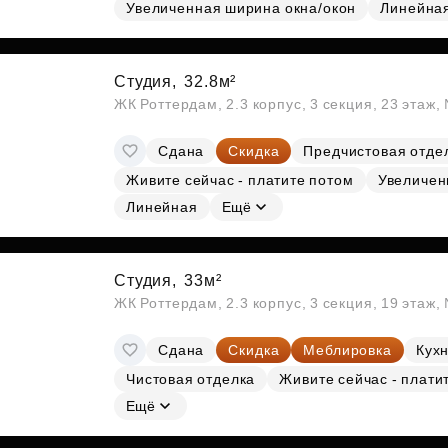
Субсидии
Увеличенная ширина окна/окон
Линейна
Студия,
32.8м²
ЖК Роттердам, 2.3 корпус, 3 секция, 23 этаж
Сдана
Скидка
Предчистовая отде
Живите сейчас - платите потом
Увеличен
Линейная
Ещё
Студия,
33м²
ЖК Роттердам, 2.3 корпус, 3 секция, 19 этаж
Сдана
Скидка
Меблировка
Кухн
Чистовая отделка
Живите сейчас - плати
Ещё