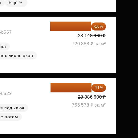
я
Ещё
23 645 126 ₽
-16%
, №557
28 148 960 ₽
720 888 ₽ за м²
лка
ное число окон
25 264 074 ₽
-11%
, №529
28 386 600 ₽
765 578 ₽ за м²
я под ключ
те потом