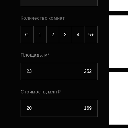
Рефинансирование
Количество комнат
С
1
2
3
4
5+
Площадь, м²
Стоимость, млн ₽