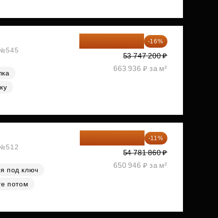
45 147 648 ₽
-16%
, №545
53 747 200 ₽
663 936 ₽ за м²
лка
ку
48 755 855 ₽
-11%
, №512
54 781 860 ₽
650 946 ₽ за м²
я под ключ
те потом