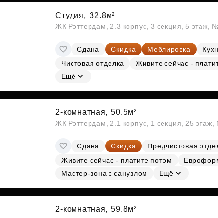
Студия,
32.8м²
ЖК Роттердам, 2.3 корпус, 3 секция, 5 этаж, 
Сдана
Скидка
Меблировка
Кухн
Чистовая отделка
Живите сейчас - плати
Ещё
2-комнатная,
50.5м²
ЖК Роттердам, 2.1 корпус, 1 секция, 25 этаж
Сдана
Скидка
Предчистовая отде
Живите сейчас - платите потом
Еврофор
Мастер-зона с санузлом
Ещё
2-комнатная,
59.8м²