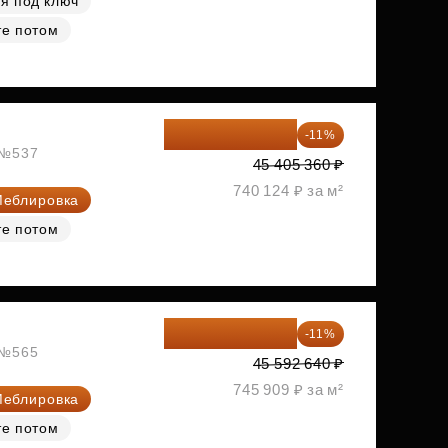
я под ключ
те потом
40 410 770 ₽
-11%
, №537
45 405 360 ₽
740 124 ₽ за м²
еблировка
те потом
40 577 450 ₽
-11%
, №565
45 592 640 ₽
745 909 ₽ за м²
еблировка
те потом