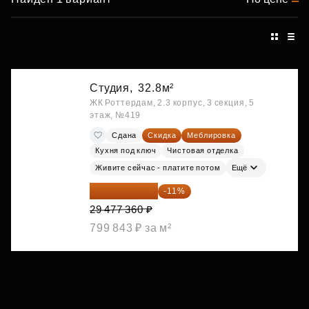
Студия,
32.8м²
ЖК Роттердам, 2.3 корпус, 3 секция, 5
этаж, №419
Сдана
Скидка
Меблировка
Кухня под ключ
Чистовая отделка
Живите сейчас - платите потом
Ещё
26 234 850 ₽
-11%
29 477 360 ₽
799 843 ₽ за м²