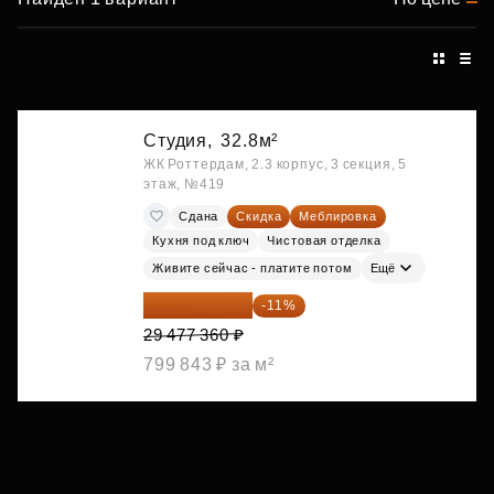
Студия,
32.8м²
ЖК Роттердам, 2.3 корпус, 3 секция, 5
этаж, №419
Сдана
Скидка
Меблировка
Кухня под ключ
Чистовая отделка
Живите сейчас - платите потом
Ещё
26 234 850 ₽
-11%
29 477 360 ₽
799 843 ₽ за м²