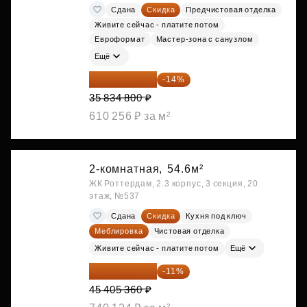
Сдана
Скидка
Предчистовая отделка
Живите сейчас - платите потом
Евроформат
Мастер-зона с санузлом
Ещё
30 817 928 ₽
-14%
35 834 800 ₽
610 256 ₽ за м²
2-комнатная,
54.6м²
ЖК Роттердам, 2.3 корпус, 3 секция, 20
этаж, №537
Сдана
Скидка
Кухня под ключ
Меблировка
Чистовая отделка
Живите сейчас - платите потом
Ещё
40 410 770 ₽
-11%
45 405 360 ₽