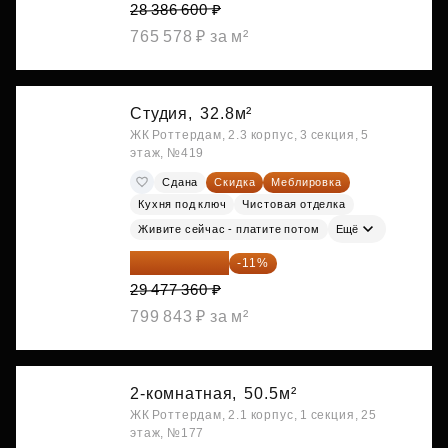
28 386 600 ₽
765 578 ₽ за м²
Студия,
32.8м²
ЖК Роттердам, 2.3 корпус, 3 секция, 5
этаж, №419
Сдана
Скидка
Меблировка
Кухня под ключ
Чистовая отделка
Живите сейчас - платите потом
Ещё
26 234 850 ₽
-11%
29 477 360 ₽
799 843 ₽ за м²
2-комнатная,
50.5м²
ЖК Роттердам, 2.1 корпус, 1 секция, 25
этаж, №177