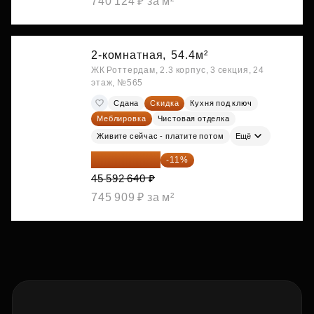
740 124 ₽ за м²
2-комнатная,
54.4м²
ЖК Роттердам, 2.3 корпус, 3 секция, 24
этаж, №565
Сдана
Скидка
Кухня под ключ
Меблировка
Чистовая отделка
Живите сейчас - платите потом
Ещё
40 577 450 ₽
-11%
45 592 640 ₽
745 909 ₽ за м²