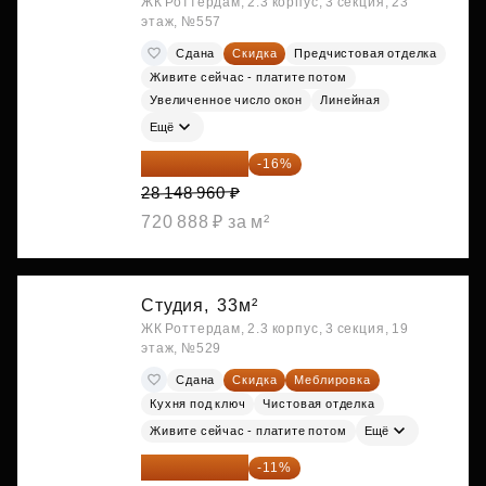
ЖК Роттердам, 2.3 корпус, 3 секция, 23
этаж, №557
Сдана
Скидка
Предчистовая отделка
Живите сейчас - платите потом
Увеличенное число окон
Линейная
Ещё
23 645 126 ₽
-16%
28 148 960 ₽
720 888 ₽ за м²
Студия,
33м²
ЖК Роттердам, 2.3 корпус, 3 секция, 19
этаж, №529
Сдана
Скидка
Меблировка
Кухня под ключ
Чистовая отделка
Живите сейчас - платите потом
Ещё
25 264 074 ₽
-11%