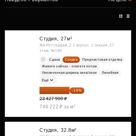
Студия,
27м²
ЖК Роттердам, 2.1 корпус, 1 секция, 27
этаж, №190
Сдана
Скидка
Предчистовая отделка
Живите сейчас - платите потом
Увеличенная ширина окна/окон
Линейная
Ещё
20 147 994 ₽
-14%
23 427 900 ₽
746 222 ₽ за м²
Студия,
32.8м²