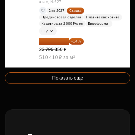
этаж, №627
2 кв 2027
Скидка
Предчистовая отделка
Платите как хотите
Квартира за 2 000 ₽/мес
Евроформат
Ещё
20 467 441 ₽
-14%
23 799 350 ₽
510 410 ₽ за м²
Показать еще