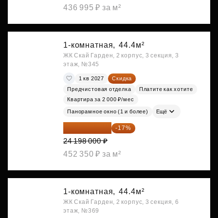
436 995 ₽ за м²
1-комнатная,
44.4м²
ЖК Скай Гарден, 2 корпус, 3 секция, 3
этаж, №345
1 кв 2027
Скидка
Предчистовая отделка
Платите как хотите
Квартира за 2 000 ₽/мес
Панорамное окно (1 и более)
Ещё
20 084 340 ₽
-17%
24 198 000 ₽
452 350 ₽ за м²
1-комнатная,
44.4м²
ЖК Скай Гарден, 2 корпус, 3 секция, 6
этаж, №369