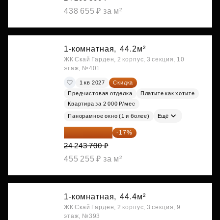
438 655 ₽ за м²
1-комнатная,
44.2м²
ЖК Скай Гарден, 2 корпус, 3 секция, 10
этаж, №401
1 кв 2027
Скидка
Предчистовая отделка
Платите как хотите
Квартира за 2 000 ₽/мес
Панорамное окно (1 и более)
Ещё
20 122 271 ₽
-17%
24 243 700 ₽
455 255 ₽ за м²
1-комнатная,
44.4м²
ЖК Скай Гарден, 2 корпус, 3 секция, 9
этаж, №393