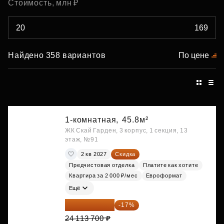
Стоимость, млн ₽
Найдено 358 вариантов
По цене
1-комнатная,
45.8м²
ЖК Скай Гарден, 3 корпус, 1 секция, 13
этаж, №91
2 кв 2027
Скидка
Предчистовая отделка
Платите как хотите
Квартира за 2 000 ₽/мес
Евроформат
Ещё
20 014 371 ₽
-17%
24 113 700 ₽