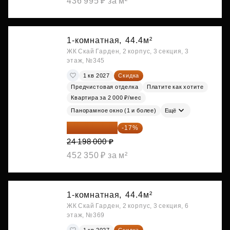
436 995 ₽ за м²
1-комнатная,
44.4м²
ЖК Скай Гарден, 2 корпус, 3 секция, 3
этаж, №345
1 кв 2027
Скидка
Предчистовая отделка
Платите как хотите
Квартира за 2 000 ₽/мес
Панорамное окно (1 и более)
Ещё
20 084 340 ₽
-17%
24 198 000 ₽
452 350 ₽ за м²
1-комнатная,
44.4м²
ЖК Скай Гарден, 2 корпус, 3 секция, 6
этаж, №369
1 кв 2027
Скидка