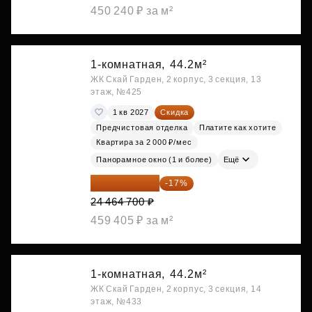
450 240 ₽ за м²
1-комнатная,
44.2м²
ЖК Скай Гарден, 2 корпус, 3 секция, 13
этаж, №425
1 кв 2027
Скидка
Предчистовая отделка
Платите как хотите
Квартира за 2 000 ₽/мес
Панорамное окно (1 и более)
Ещё
20 305 701 ₽
-17%
24 464 700 ₽
459 405 ₽ за м²
1-комнатная,
44.2м²
ЖК Скай Гарден, 2 корпус, 3 секция, 14
этаж, №433