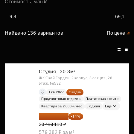
Стоимость, млн ₽
Найдено 136 вариантов
По цене
Студия,
30.3м²
ЖК Скай Гарден, 2 корпус, 3 секция, 26
этаж, №532
1 кв 2027
Скидка
Предчистовая отделка
Платите как хотите
Квартира за 2 000 ₽/мес
Лоджия
Ещё
17 555 275 ₽
-14%
20 413 110 ₽
579 382 ₽ за м²