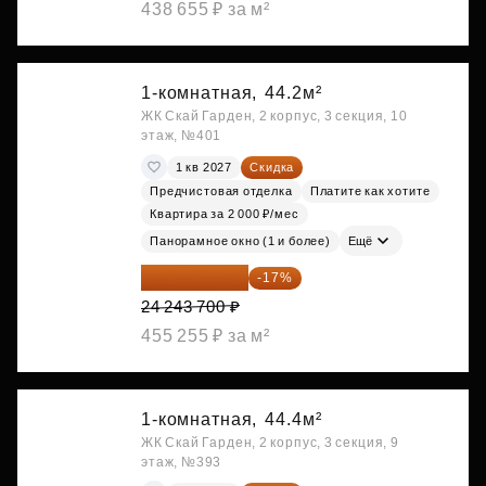
438 655 ₽ за м²
1-комнатная,
44.2м²
ЖК Скай Гарден, 2 корпус, 3 секция, 10
этаж, №401
1 кв 2027
Скидка
Предчистовая отделка
Платите как хотите
Квартира за 2 000 ₽/мес
Панорамное окно (1 и более)
Ещё
20 122 271 ₽
-17%
24 243 700 ₽
455 255 ₽ за м²
1-комнатная,
44.4м²
ЖК Скай Гарден, 2 корпус, 3 секция, 9
этаж, №393