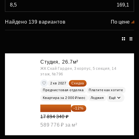
Найдено 139 вариантов
По цене
Студия,
26.7м²
ЖК Скай Гарден, 3 корпус, 5 секция, 14
этаж, №796
2 кв 2027
Скидка
Предчистовая отделка
Платите как хотите
Квартира за 2 000 ₽/мес
Лоджия
Ещё
15 747 019 ₽
-12%
17 894 340 ₽
589 776 ₽ за м²