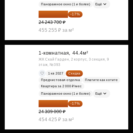
Панорамное окно (1 и более)
Ещё
20 122 271 ₽
-17%
24 243 700 ₽
455 255 ₽ за м²
1-комнатная,
44.4м²
ЖК Скай Гарден, 2 корпус, 3 секция, 9
этаж, №393
1 кв 2027
Скидка
Предчистовая отделка
Платите как хотите
Квартира за 2 000 ₽/мес
Панорамное окно (1 и более)
Ещё
20 176 470 ₽
-17%
24 309 000 ₽
454 425 ₽ за м²