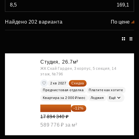
Найдено 202 варианта
По цене
Студия,
26.7м²
ЖК Скай Гарден, 3 корпус, 5 секция, 14
этаж, №796
2 кв 2027
Скидка
Предчистовая отделка
Платите как хотите
Квартира за 2 000 ₽/мес
Лоджия
Ещё
15 747 019 ₽
-12%
17 894 340 ₽
589 776 ₽ за м²