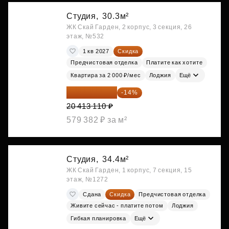
Студия,
30.3м²
ЖК Скай Гарден, 2 корпус, 3 секция, 26
этаж, №532
1 кв 2027
Скидка
Предчистовая отделка
Платите как хотите
Квартира за 2 000 ₽/мес
Лоджия
Ещё
17 555 275 ₽
-14%
20 413 110 ₽
579 382 ₽ за м²
Студия,
34.4м²
ЖК Скай Гарден, 1 корпус, 7 секция, 15
этаж, №1272
Сдана
Скидка
Предчистовая отделка
Живите сейчас - платите потом
Лоджия
Гибкая планировка
Ещё