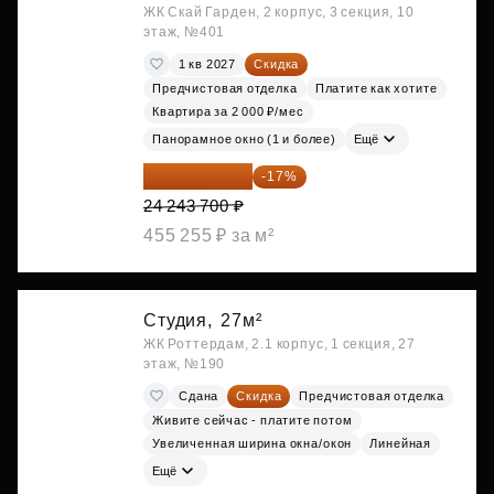
ЖК Скай Гарден, 2 корпус, 3 секция, 10
этаж, №401
1 кв 2027
Скидка
Предчистовая отделка
Платите как хотите
Квартира за 2 000 ₽/мес
Панорамное окно (1 и более)
Ещё
20 122 271 ₽
-17%
24 243 700 ₽
455 255 ₽ за м²
Студия,
27м²
ЖК Роттердам, 2.1 корпус, 1 секция, 27
этаж, №190
Сдана
Скидка
Предчистовая отделка
Живите сейчас - платите потом
Увеличенная ширина окна/окон
Линейная
Ещё