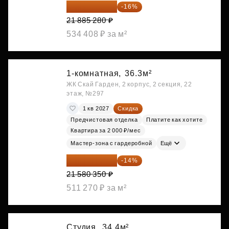
18 383 635 ₽
-16%
21 885 280 ₽
534 408 ₽ за м²
1-комнатная,
36.3м²
ЖК Скай Гарден, 2 корпус, 2 секция, 22
этаж, №297
1 кв 2027
Скидка
Предчистовая отделка
Платите как хотите
Квартира за 2 000 ₽/мес
Мастер-зона с гардеробной
Ещё
18 559 101 ₽
-14%
21 580 350 ₽
511 270 ₽ за м²
Студия,
34.4м²