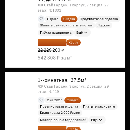
ЖК Скай Гарден, 1 корпус, 7 секция, 27
этаж, №1332
Сдана
Скидка
Предчистовая отделка
Живите сейчас - платите потом
Лоджия
Гибкая планировка
Ещё
18 672 595 ₽
-16%
22 229 280 ₽
542 808 ₽ за м²
1-комнатная,
37.5м²
ЖК Скай Гарден, 3 корпус, 2 секция, 29
этаж, №419
2 кв 2027
Скидка
Предчистовая отделка
Платите как хотите
Квартира за 2 000 ₽/мес
Мастер-зона с гардеробной
Ещё
18 721 125 ₽
-14%