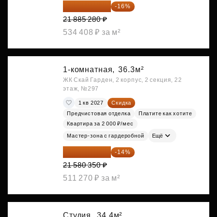
18 383 635 ₽
-16%
21 885 280 ₽
534 408 ₽ за м²
1-комнатная,
36.3м²
ЖК Скай Гарден, 2 корпус, 2 секция, 22
этаж, №297
1 кв 2027
Скидка
Предчистовая отделка
Платите как хотите
Квартира за 2 000 ₽/мес
Мастер-зона с гардеробной
Ещё
18 559 101 ₽
-14%
21 580 350 ₽
511 270 ₽ за м²
Студия,
34.4м²