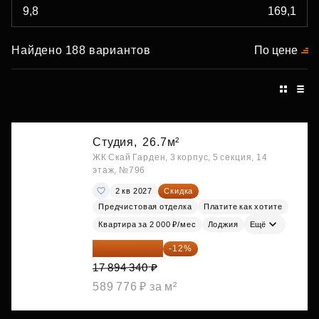
Найдено 188 вариантов
По цене
Студия,
26.7м²
ЖК Скай Гарден, 3 корпус, 5 секция, 14
этаж, №796
2 кв 2027
Скидка
Предчистовая отделка
Платите как хотите
Квартира за 2 000 ₽/мес
Лоджия
Ещё
15 747 019 ₽
-12%
17 894 340 ₽
589 776 ₽ за м²