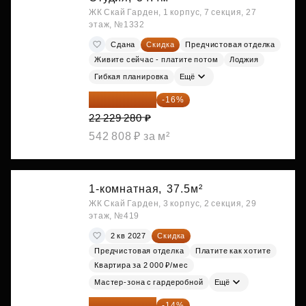
ЖК Скай Гарден, 1 корпус, 7 секция, 27
этаж, №1332
Сдана
Скидка
Предчистовая отделка
Живите сейчас - платите потом
Лоджия
Гибкая планировка
Ещё
18 672 595 ₽
-16%
22 229 280 ₽
542 808 ₽ за м²
1-комнатная,
37.5м²
ЖК Скай Гарден, 3 корпус, 2 секция, 29
этаж, №419
2 кв 2027
Скидка
Предчистовая отделка
Платите как хотите
Квартира за 2 000 ₽/мес
Мастер-зона с гардеробной
Ещё
18 721 125 ₽
-14%