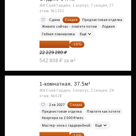
ЖК Скай Гарден, 1 корпус, 7 секция, 27
этаж, №1332
Сдана
Скидка
Предчистовая отделка
Живите сейчас - платите потом
Лоджия
Гибкая планировка
Ещё
18 672 595 ₽
-16%
22 229 280 ₽
542 808 ₽ за м²
1-комнатная,
37.5м²
ЖК Скай Гарден, 3 корпус, 2 секция, 29
этаж, №419
2 кв 2027
Скидка
Предчистовая отделка
Платите как хотите
Квартира за 2 000 ₽/мес
Мастер-зона с гардеробной
Ещё
18 721 125 ₽
-14%