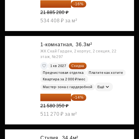
18 383 635 ₽
-16%
21 885 280 ₽
534 408 ₽ за м²
1-комнатная,
36.3м²
ЖК Скай Гарден, 2 корпус, 2 секция, 22
этаж, №297
1 кв 2027
Скидка
Предчистовая отделка
Платите как хотите
Квартира за 2 000 ₽/мес
Мастер-зона с гардеробной
Ещё
18 559 101 ₽
-14%
21 580 350 ₽
511 270 ₽ за м²
Студия,
34.4м²