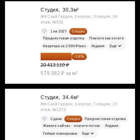
Студия,
30.3м²
ЖК Скай Гарден, 2 корпус, 3 секция, 26
этаж, №532
1 кв 2027
Скидка
Предчистовая отделка
Платите как хотите
Квартира за 2 000 ₽/мес
Лоджия
Ещё
17 555 275 ₽
-14%
20 413 110 ₽
579 382 ₽ за м²
Студия,
34.4м²
ЖК Скай Гарден, 1 корпус, 7 секция, 15
этаж, №1272
Сдана
Скидка
Предчистовая отделка
Живите сейчас - платите потом
Лоджия
Гибкая планировка
Ещё