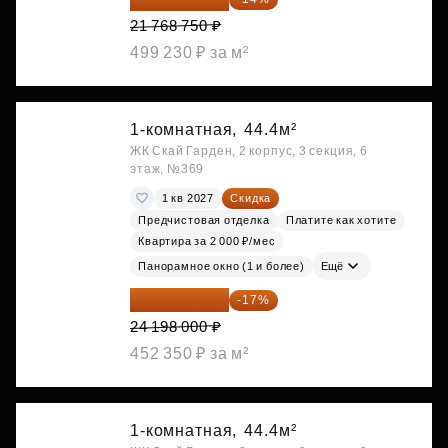
21 768 750 ₽
499 230 ₽ за м²
1-комнатная,
44.4м²
ЖК Скай Гарден, 2 корпус, 3 секция, 6
этаж, №369
1 кв 2027
Скидка
Предчистовая отделка
Платите как хотите
Квартира за 2 000 ₽/мес
Панорамное окно (1 и более)
Ещё
20 084 340 ₽
-17%
24 198 000 ₽
452 350 ₽ за м²
1-комнатная,
44.4м²