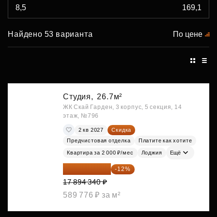
Найдено 53 варианта
По цене
Студия,
26.7м²
ЖК Скай Гарден, 3 корпус, 5 секция, 14
этаж, №796
2 кв 2027
Скидка
Предчистовая отделка
Платите как хотите
Квартира за 2 000 ₽/мес
Лоджия
Ещё
15 747 019 ₽
-12%
17 894 340 ₽
589 776 ₽ за м²