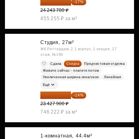
20 122 271 ₽
-17%
24 243 700 ₽
455 255 ₽ за м²
Студия,
27м²
ЖК Роттердам, 2.1 корпус, 1 секция, 27
этаж, №190
Сдана
Скидка
Предчистовая отделка
Живите сейчас - платите потом
Увеличенная ширина окна/окон
Линейная
Ещё
20 147 994 ₽
-14%
23 427 900 ₽
746 222 ₽ за м²
1-комнатная,
44.4м²