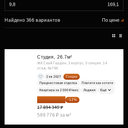
Найдено 366 вариантов
По цене
Студия,
26.7м²
ЖК Скай Гарден, 3 корпус, 5 секция, 14
этаж, №796
2 кв 2027
Скидка
Предчистовая отделка
Платите как хотите
Квартира за 2 000 ₽/мес
Лоджия
Ещё
15 747 019 ₽
-12%
17 894 340 ₽
589 776 ₽ за м²