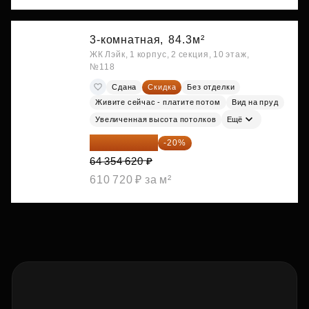
3-комнатная,
84.3м²
ЖК Лэйк, 1 корпус, 2 секция, 10 этаж,
№118
Сдана
Скидка
Без отделки
Живите сейчас - платите потом
Вид на пруд
Увеличенная высота потолков
Ещё
51 483 696 ₽
-20%
64 354 620 ₽
610 720 ₽ за м²