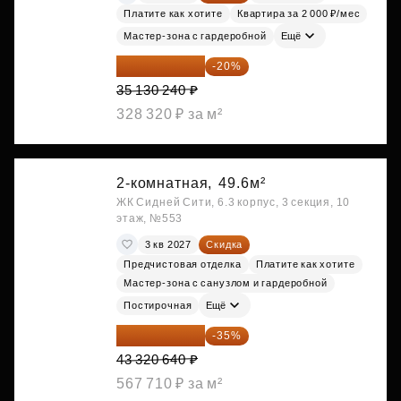
Платите как хотите
Квартира за 2 000 ₽/мес
Мастер-зона с гардеробной
Ещё
28 104 192 ₽
-20%
35 130 240 ₽
328 320 ₽ за м²
2-комнатная,
49.6м²
ЖК Сидней Сити, 6.3 корпус, 3 секция, 10
этаж, №553
3 кв 2027
Скидка
Предчистовая отделка
Платите как хотите
Мастер-зона с санузлом и гардеробной
Постирочная
Ещё
28 158 416 ₽
-35%
43 320 640 ₽
567 710 ₽ за м²