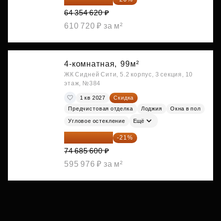
64 354 620 ₽
610 720 ₽ за м²
4-комнатная,
99м²
ЖК Сидней Сити, 5.2 корпус, 3 секция, 10
этаж, №384
1 кв 2027
Скидка
Предчистовая отделка
Лоджия
Окна в пол
Угловое остекление
Ещё
59 001 624 ₽
-21%
74 685 600 ₽
595 976 ₽ за м²