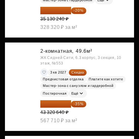
28 104 192 ₽
-20%
35 130 240 ₽
328 320 ₽ за м²
2-комнатная,
49.6м²
ЖК Сидней Сити, 6.3 корпус, 3 секция, 10
этаж, №553
3 кв 2027
Скидка
Предчистовая отделка
Платите как хотите
Мастер-зона с санузлом и гардеробной
Постирочная
Ещё
28 158 416 ₽
-35%
43 320 640 ₽
567 710 ₽ за м²