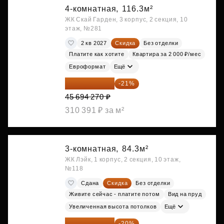
4-комнатная,
116.3м²
ЖК Скай Гарден, 3 корпус, 2 секция, 10
этаж, №281
2 кв 2027
Скидка
Без отделки
Платите как хотите
Квартира за 2 000 ₽/мес
Евроформат
Ещё
36 098 473 ₽
-21%
45 694 270 ₽
310 391 ₽ за м²
3-комнатная,
84.3м²
ЖК Лэйк, 1 корпус, 2 секция, 10 этаж,
№118
Сдана
Скидка
Без отделки
Живите сейчас - платите потом
Вид на пруд
Увеличенная высота потолков
Ещё
51 483 696 ₽
-20%