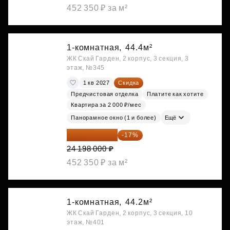
452 350 ₽ за м²
1-комнатная,
44.4м²
ЖК Скай Гарден, 2 корпус, 3 секция, 3
этаж, №345
1 кв 2027
Скидка
Предчистовая отделка
Платите как хотите
Квартира за 2 000 ₽/мес
Панорамное окно (1 и более)
Ещё
20 084 340 ₽
-17%
24 198 000 ₽
452 350 ₽ за м²
1-комнатная,
44.2м²
ЖК Скай Гарден, 2 корпус, 3 секция, 10
этаж, №401