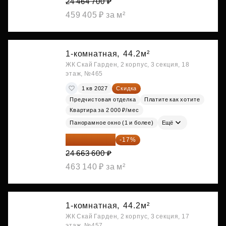
24 464 700 ₽
459 405 ₽ за м²
1-комнатная,
44.2м²
ЖК Скай Гарден, 2 корпус, 3 секция, 18
этаж, №465
1 кв 2027
Скидка
Предчистовая отделка
Платите как хотите
Квартира за 2 000 ₽/мес
Панорамное окно (1 и более)
Ещё
20 470 788 ₽
-17%
24 663 600 ₽
463 140 ₽ за м²
1-комнатная,
44.2м²
ЖК Скай Гарден, 2 корпус, 3 секция, 17
этаж, №457