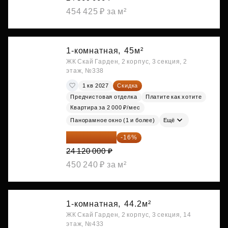
454 425 ₽ за м²
1-комнатная,
45м²
ЖК Скай Гарден, 2 корпус, 3 секция, 2
этаж, №338
1 кв 2027
Скидка
Предчистовая отделка
Платите как хотите
Квартира за 2 000 ₽/мес
Панорамное окно (1 и более)
Ещё
20 260 800 ₽
-16%
24 120 000 ₽
450 240 ₽ за м²
1-комнатная,
44.2м²
ЖК Скай Гарден, 2 корпус, 3 секция, 14
этаж, №433