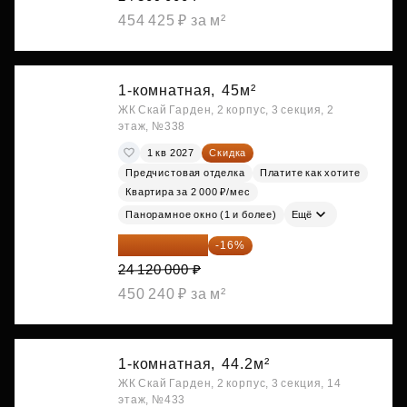
454 425 ₽ за м²
1-комнатная,
45м²
ЖК Скай Гарден, 2 корпус, 3 секция, 2
этаж, №338
1 кв 2027
Скидка
Предчистовая отделка
Платите как хотите
Квартира за 2 000 ₽/мес
Панорамное окно (1 и более)
Ещё
20 260 800 ₽
-16%
24 120 000 ₽
450 240 ₽ за м²
1-комнатная,
44.2м²
ЖК Скай Гарден, 2 корпус, 3 секция, 14
этаж, №433