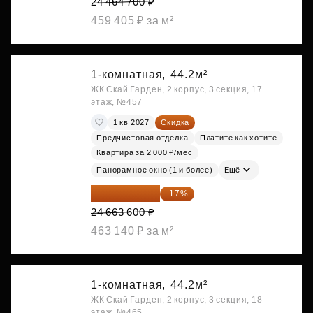
24 464 700 ₽
459 405 ₽ за м²
1-комнатная,
44.2м²
ЖК Скай Гарден, 2 корпус, 3 секция, 17
этаж, №457
1 кв 2027
Скидка
Предчистовая отделка
Платите как хотите
Квартира за 2 000 ₽/мес
Панорамное окно (1 и более)
Ещё
20 470 788 ₽
-17%
24 663 600 ₽
463 140 ₽ за м²
1-комнатная,
44.2м²
ЖК Скай Гарден, 2 корпус, 3 секция, 18
этаж, №465