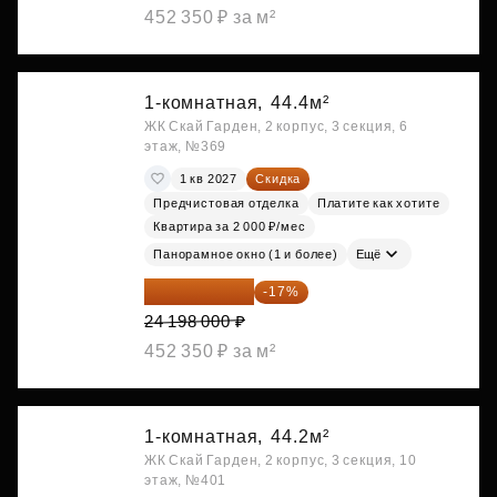
452 350 ₽ за м²
1-комнатная,
44.4м²
ЖК Скай Гарден, 2 корпус, 3 секция, 6
этаж, №369
1 кв 2027
Скидка
Предчистовая отделка
Платите как хотите
Квартира за 2 000 ₽/мес
Панорамное окно (1 и более)
Ещё
20 084 340 ₽
-17%
24 198 000 ₽
452 350 ₽ за м²
1-комнатная,
44.2м²
ЖК Скай Гарден, 2 корпус, 3 секция, 10
этаж, №401