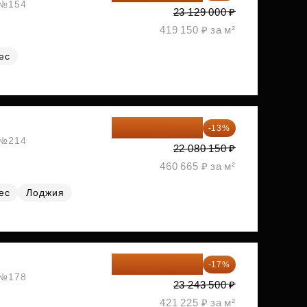
, №154
23 129 000 ₽
419 150 ₽ за м²
ес
19 209 731 ₽
-13%
, №214
22 080 150 ₽
460 665 ₽ за м²
ес
Лоджия
19 292 105 ₽
-17%
, №178
23 243 500 ₽
421 225 ₽ за м²