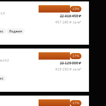
19 156 052 ₽
-13%
№14
22 018 450 ₽
457 185 ₽ за м²
ес
Лоджия
19 197 070 ₽
-17%
, №162
23 129 000 ₽
419 150 ₽ за м²
ес
19 197 070 ₽
-17%