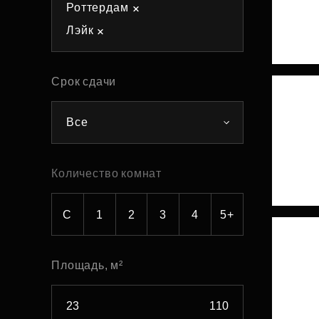
Роттердам
Рефинансирование
Лэйк
Срок сдачи
Все
Количество комнат
С
1
2
3
4
5+
Площадь, м²