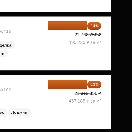
18 721 125 ₽
-14%
, №419
21 768 750 ₽
499 230 ₽ за м²
делка
ес
19 064 615 ₽
-13%
, №166
21 913 350 ₽
457 185 ₽ за м²
ес
Лоджия