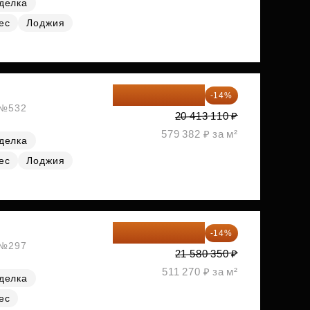
делка
ес
Лоджия
17 555 275 ₽
-14%
, №532
20 413 110 ₽
579 382 ₽ за м²
делка
ес
Лоджия
18 559 101 ₽
-14%
, №297
21 580 350 ₽
511 270 ₽ за м²
делка
ес