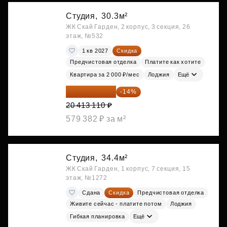
Студия,
30.3м²
ЖК Скай Гарден, 2 корпус, 3 секция, 26
этаж, №532
1 кв 2027
Скидка
Предчистовая отделка
Платите как хотите
Квартира за 2 000 ₽/мес
Лоджия
Ещё
17 555 275 ₽
-14%
20 413 110 ₽
579 382 ₽ за м²
Студия,
34.4м²
ЖК Скай Гарден, 1 корпус, 7 секция, 15
этаж, №1272
Сдана
Скидка
Предчистовая отделка
Живите сейчас - платите потом
Лоджия
Гибкая планировка
Ещё