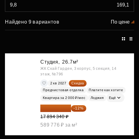
Найдено 9 вариантов
По цене
Студия,
26.7м²
ЖК Скай Гарден, 3 корпус, 5 секция, 14
этаж, №796
2 кв 2027
Скидка
Предчистовая отделка
Платите как хотите
Квартира за 2 000 ₽/мес
Лоджия
Ещё
15 747 019 ₽
-12%
17 894 340 ₽
589 776 ₽ за м²