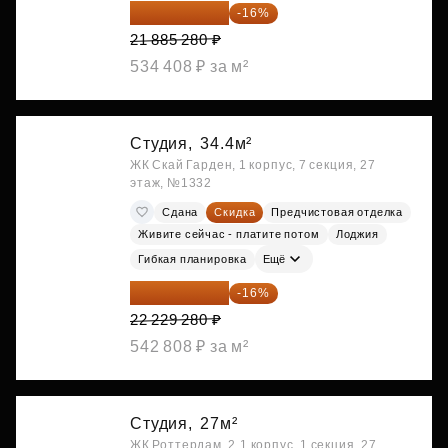
18 383 635 ₽
-16%
21 885 280 ₽
534 408 ₽ за м²
Студия,
34.4м²
ЖК Скай Гарден, 1 корпус, 7 секция, 27
этаж, №1332
Сдана
Скидка
Предчистовая отделка
Живите сейчас - платите потом
Лоджия
Гибкая планировка
Ещё
18 672 595 ₽
-16%
22 229 280 ₽
542 808 ₽ за м²
Студия,
27м²
ЖК Роттердам, 2.1 корпус, 1 секция, 27