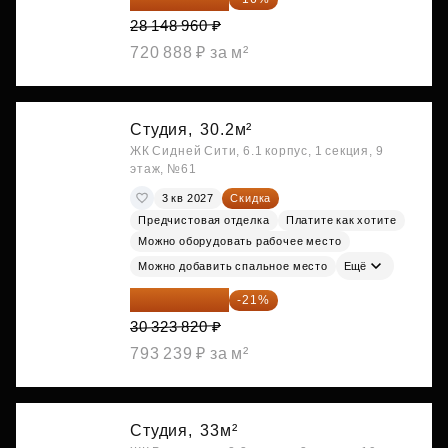
28 148 960 ₽
720 888 ₽ за м²
Студия,
30.2м²
ЖК Сидней Сити, 6.1 корпус, 1 секция, 9
этаж, №61
3 кв 2027
Скидка
Предчистовая отделка
Платите как хотите
Можно оборудовать рабочее место
Можно добавить спальное место
Ещё
23 955 818 ₽
-21%
30 323 820 ₽
793 239 ₽ за м²
Студия,
33м²