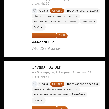
этаж, №190
Сдана
Скидка
Предчистовая отделка
Живите сейчас - платите потом
Увеличенная ширина окна/окон
Линейная
Ещё
20 147 994 ₽
-14%
23 427 900 ₽
746 222 ₽ за м²
Студия,
32.8м²
ЖК Роттердам, 2.3 корпус, 3 секция, 23
этаж, №557
Сдана
Скидка
Предчистовая отделка
Живите сейчас - платите потом
Увеличенное число окон
Линейная
Ещё
23 645 126 ₽
-16%