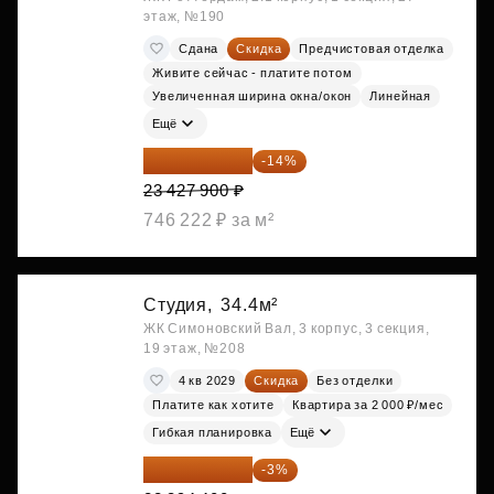
этаж, №190
Сдана
Скидка
Предчистовая отделка
Живите сейчас - платите потом
Увеличенная ширина окна/окон
Линейная
Ещё
20 147 994 ₽
-14%
23 427 900 ₽
746 222 ₽ за м²
Студия,
34.4м²
ЖК Симоновский Вал, 3 корпус, 3 секция,
19 этаж, №208
4 кв 2029
Скидка
Без отделки
Платите как хотите
Квартира за 2 000 ₽/мес
Гибкая планировка
Ещё
21 722 568 ₽
-3%