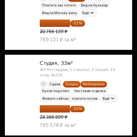
Платите как хотите
Вид на бульвар
Вид на Москву-реку
Ещё
24 305 235 ₽
-21%
30 766 120 ₽
789 131 ₽ за м²
Студия,
33м²
ЖК Роттердам, 2.3 корпус, 3 секция, 19
этаж, №529
Сдана
Скидка
Меблировка
Кухня под ключ
Чистовая отделка
Живите сейчас - платите потом
Ещё
25 264 074 ₽
-11%
28 386 600 ₽
765 578 ₽ за м²