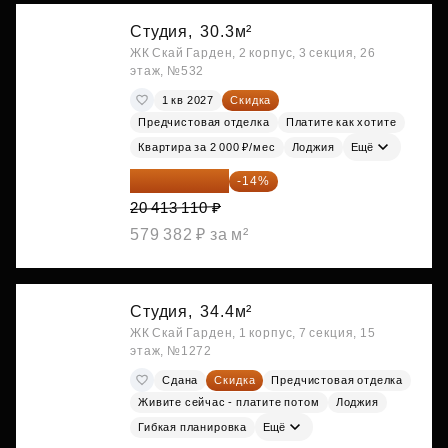
Студия,
30.3м²
ЖК Скай Гарден, 2 корпус, 3 секция, 26
этаж, №532
1 кв 2027
Скидка
Предчистовая отделка
Платите как хотите
Квартира за 2 000 ₽/мес
Лоджия
Ещё
17 555 275 ₽
-14%
20 413 110 ₽
579 382 ₽ за м²
Студия,
34.4м²
ЖК Скай Гарден, 1 корпус, 7 секция, 15
этаж, №1272
Сдана
Скидка
Предчистовая отделка
Живите сейчас - платите потом
Лоджия
Гибкая планировка
Ещё