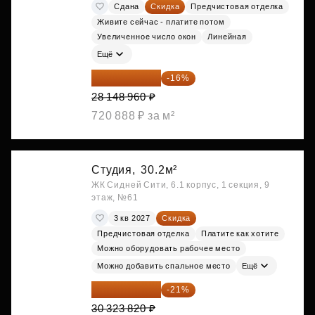
Сдана
Скидка
Предчистовая отделка
Живите сейчас - платите потом
Увеличенное число окон
Линейная
Ещё
23 645 126 ₽
-16%
28 148 960 ₽
720 888 ₽ за м²
Студия,
30.2м²
ЖК Сидней Сити, 6.1 корпус, 1 секция, 9
этаж, №61
3 кв 2027
Скидка
Предчистовая отделка
Платите как хотите
Можно оборудовать рабочее место
Можно добавить спальное место
Ещё
23 955 818 ₽
-21%
30 323 820 ₽