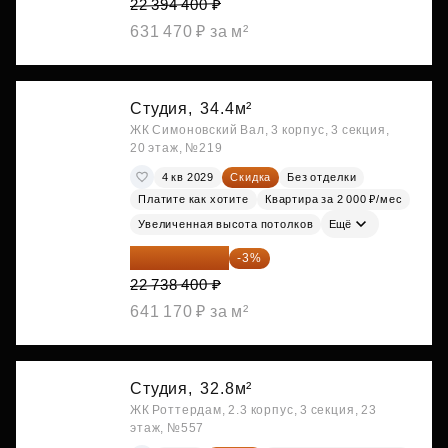
22 394 400 ₽
631 470 ₽ за м²
Студия,
34.4м²
ЖК Симоновский Вал, 3 корпус, 3 секция,
20 этаж, №219
4 кв 2029
Скидка
Без отделки
Платите как хотите
Квартира за 2 000 ₽/мес
Увеличенная высота потолков
Ещё
22 056 248 ₽
-3%
22 738 400 ₽
641 170 ₽ за м²
Студия,
32.8м²
ЖК Роттердам, 2.3 корпус, 3 секция, 23
этаж, №557