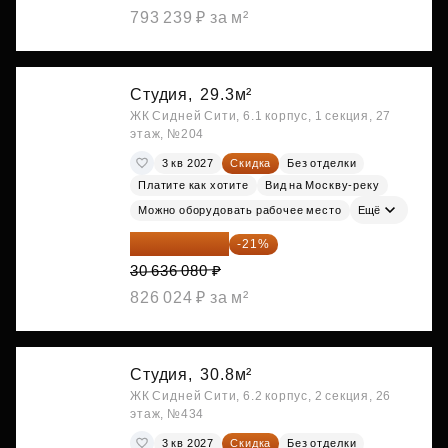
793 239 ₽ за м²
Студия,
29.3м²
ЖК Сидней Сити, 6.1 корпус, 1 секция, 27
этаж, №204
3 кв 2027
Скидка
Без отделки
Платите как хотите
Вид на Москву-реку
Можно оборудовать рабочее место
Ещё
24 202 503 ₽
-21%
30 636 080 ₽
826 024 ₽ за м²
Студия,
30.8м²
ЖК Сидней Сити, 6.2 корпус, 2 секция, 26
этаж, №434
3 кв 2027
Скидка
Без отделки