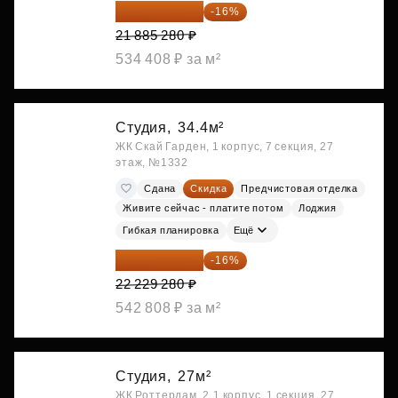
18 383 635 ₽
-16%
21 885 280 ₽
534 408 ₽ за м²
Студия,
34.4м²
ЖК Скай Гарден, 1 корпус, 7 секция, 27
этаж, №1332
Сдана
Скидка
Предчистовая отделка
Живите сейчас - платите потом
Лоджия
Гибкая планировка
Ещё
18 672 595 ₽
-16%
22 229 280 ₽
542 808 ₽ за м²
Студия,
27м²
ЖК Роттердам, 2.1 корпус, 1 секция, 27