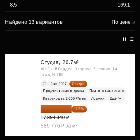
Найдено 13 вариантов
По цене
Студия,
26.7м²
ЖК Скай Гарден, 3 корпус, 5 секция, 14
этаж, №796
2 кв 2027
Скидка
Предчистовая отделка
Платите как хотите
Квартира за 2 000 ₽/мес
Лоджия
Ещё
15 747 019 ₽
-12%
17 894 340 ₽
589 776 ₽ за м²