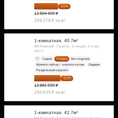
9 878 492 ₽
-21%
12 504 420 ₽
259 278 ₽ за м²
1-комнатная,
40.7м²
ЖК Римский, 7 корпус, 9 секция, 5 этаж,
№572
Сдана
Скидка
Без отделки
Живите сейчас - платите потом
Лоджия
Раздельный санузел
10 176 425 ₽
-21%
12 881 550 ₽
250 035 ₽ за м²
1-комнатная,
42.7м²