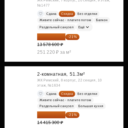
ЖК Римский, 7 корпус, 20 секция, 9 этаж,
№1477
Сдана
Скидка
Без отделки
Живите сейчас - платите потом
Балкон
Раздельный санузел
Ещё
10 727 094 ₽
-21%
13 578 600 ₽
251 220 ₽ за м²
2-комнатная,
51.3м²
ЖК Римский, 8 корпус, 22 секция, 10
этаж, №1634
Сдана
Скидка
Без отделки
Живите сейчас - платите потом
Раздельный санузел
Большая кухня
11 388 087 ₽
-21%
14 415 300 ₽