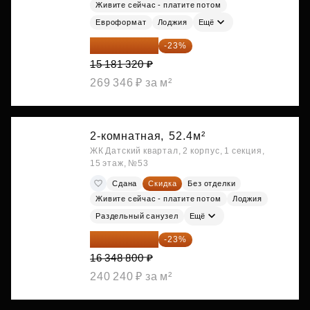
Живите сейчас - платите потом
Евроформат
Лоджия
Ещё
11 689 616 ₽
-23%
15 181 320 ₽
269 346 ₽ за м²
2-комнатная,
52.4м²
ЖК Датский квартал, 2 корпус, 1 секция,
15 этаж, №53
Сдана
Скидка
Без отделки
Живите сейчас - платите потом
Лоджия
Раздельный санузел
Ещё
12 588 576 ₽
-23%
16 348 800 ₽
240 240 ₽ за м²