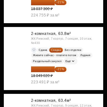
14 249 467 ₽
-21%
18 037 300 ₽
224 755 ₽ за м²
2-комнатная,
63.8м²
ЖК Римский, 7 корпус, 7 секция, 10 этаж,
№430
Сдана
Скидка
Без отделки
Живите сейчас - платите потом
Лоджия
Раздельный санузел
Ещё
14 258 726 ₽
-21%
18 049 020 ₽
223 491 ₽ за м²
2-комнатная,
63.4м²
ЖК Римский, 7 корпус, 9 секция, 12 этаж,