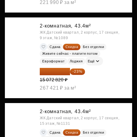
221 990 ₽ за м²
2-комнатная,
43.4м²
ЖК Датский квартал, 2 корпус, 17 секция,
9 этаж, №1089
Сдана
Скидка
Без отделки
Живите сейчас - платите потом
Евроформат
Лоджия
Ещё
11 606 071 ₽
-23%
15 072 820 ₽
267 421 ₽ за м²
2-комнатная,
43.4м²
ЖК Датский квартал, 2 корпус, 17 секция,
15 этаж, №1131
Сдана
Скидка
Без отделки