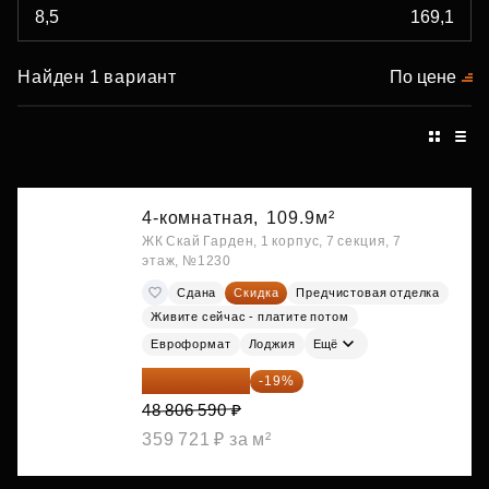
Найден 1 вариант
По цене
4-комнатная,
109.9м²
ЖК Скай Гарден, 1 корпус, 7 секция, 7
этаж, №1230
Сдана
Скидка
Предчистовая отделка
Живите сейчас - платите потом
Евроформат
Лоджия
Ещё
39 533 338 ₽
-19%
48 806 590 ₽
359 721 ₽ за м²