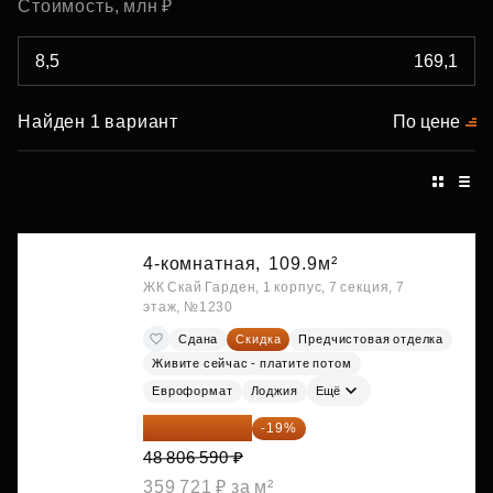
Стоимость, млн ₽
Найден 1 вариант
По цене
4-комнатная,
109.9м²
ЖК Скай Гарден, 1 корпус, 7 секция, 7
этаж, №1230
Сдана
Скидка
Предчистовая отделка
Живите сейчас - платите потом
Евроформат
Лоджия
Ещё
39 533 338 ₽
-19%
48 806 590 ₽
359 721 ₽ за м²