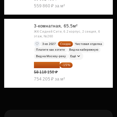
559 860 ₽ за м²
3-комнатная,
65.5м²
ЖК Сидней Сити, 6.2 корпус, 2 секция, 6
этаж, №260
3 кв 2027
Скидка
Чистовая отделка
Платите как хотите
Вид на набережную
Вид на Москву-реку
Ещё
49 400 428 ₽
-15%
58 118 150 ₽
754 205 ₽ за м²