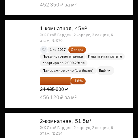
452 350 ₽ за м²
1-комнатная,
45м²
ЖК Скай Гарден, 2 корпус, 3 секция, 6
этаж, №370
1 кв 2027
Скидка
Предчистовая отделка
Платите как хотите
Квартира за 2 000 ₽/мес
Панорамное окно (1 и более)
Ещё
20 525 400 ₽
-16%
24 435 000 ₽
456 120 ₽ за м²
2-комнатная,
51.5м²
ЖК Скай Гарден, 2 корпус, 2 секция, 6
этаж, №234