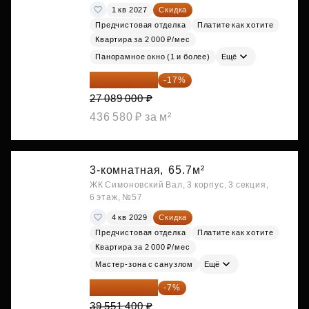
1 кв 2027
Скидка
Предчистовая отделка
Платите как хотите
Квартира за 2 000 ₽/мес
Панорамное окно (1 и более)
Ещё
22 483 870 ₽
-17%
27 089 000 ₽
436 580 ₽ за м²
3-комнатная,
65.7м²
ЖК Симоновский Вал, 3 корпус, 3 секция,
6 этаж, №57
4 кв 2029
Скидка
Предчистовая отделка
Платите как хотите
Квартира за 2 000 ₽/мес
Мастер-зона с санузлом
Ещё
36 782 802 ₽
-7%
39 551 400 ₽