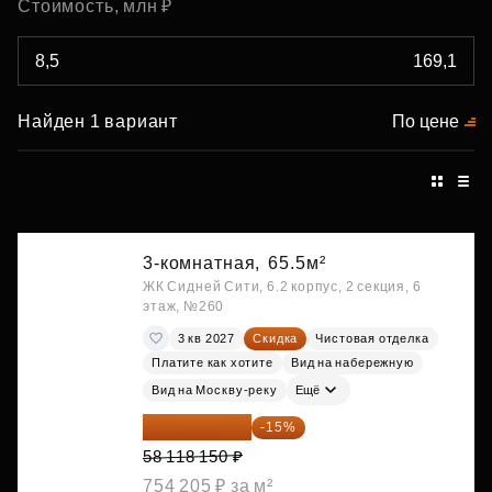
Стоимость, млн ₽
Найден 1 вариант
По цене
3-комнатная,
65.5м²
ЖК Сидней Сити, 6.2 корпус, 2 секция, 6
этаж, №260
3 кв 2027
Скидка
Чистовая отделка
Платите как хотите
Вид на набережную
Вид на Москву-реку
Ещё
49 400 428 ₽
-15%
58 118 150 ₽
754 205 ₽ за м²