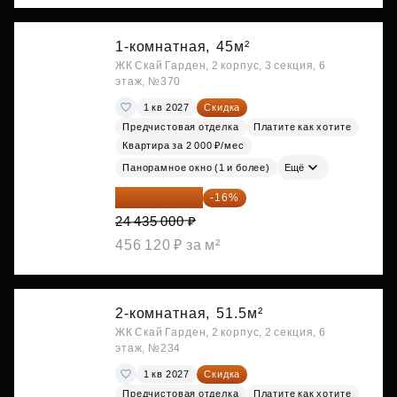
1-комнатная,
45м²
ЖК Скай Гарден, 2 корпус, 3 секция, 6
этаж, №370
1 кв 2027
Скидка
Предчистовая отделка
Платите как хотите
Квартира за 2 000 ₽/мес
Панорамное окно (1 и более)
Ещё
20 525 400 ₽
-16%
24 435 000 ₽
456 120 ₽ за м²
2-комнатная,
51.5м²
ЖК Скай Гарден, 2 корпус, 2 секция, 6
этаж, №234
1 кв 2027
Скидка
Предчистовая отделка
Платите как хотите