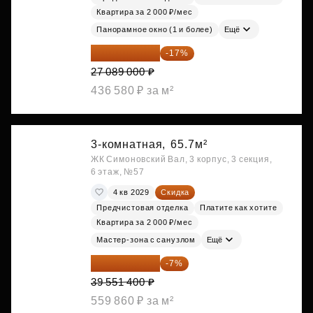
Квартира за 2 000 ₽/мес
Панорамное окно (1 и более)
Ещё
22 483 870 ₽
-17%
27 089 000 ₽
436 580 ₽ за м²
3-комнатная,
65.7м²
ЖК Симоновский Вал, 3 корпус, 3 секция,
6 этаж, №57
4 кв 2029
Скидка
Предчистовая отделка
Платите как хотите
Квартира за 2 000 ₽/мес
Мастер-зона с санузлом
Ещё
36 782 802 ₽
-7%
39 551 400 ₽
559 860 ₽ за м²