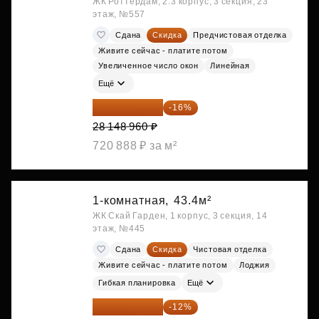
ЖК Роттердам, 2.3 корпус, 3 секция, 23
этаж, №557
Сдана
Скидка
Предчистовая отделка
Живите сейчас - платите потом
Увеличенное число окон
Линейная
Ещё
23 645 126 ₽
-16%
28 148 960 ₽
720 888 ₽ за м²
1-комнатная,
43.4м²
ЖК Скай Гарден, 1 корпус, 3 секция, 14
этаж, №445
Сдана
Скидка
Чистовая отделка
Живите сейчас - платите потом
Лоджия
Гибкая планировка
Ещё
23 889 096 ₽
-12%