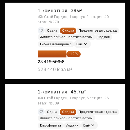
1-комнатная,
39м²
ЖК Скай Гарден, 1 корпус, 1 секция, 40
этаж, №270
Сдана
Скидка
Предчистовая отделка
Живите сейчас - платите потом
Лоджия
Гибкая планировка
Ещё
20 609 160 ₽
-12%
23 419 500 ₽
528 440 ₽ за м²
1-комнатная,
45.7м²
ЖК Скай Гарден, 1 корпус, 5 секция, 26
этаж, №839
Сдана
Скидка
Предчистовая отделка
Живите сейчас - платите потом
Евроформат
Лоджия
Ещё