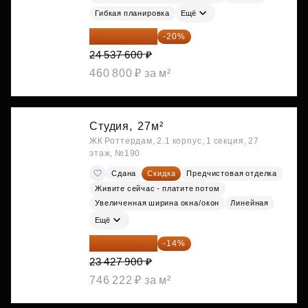
Гибкая планировка
Ещё
19 630 080 ₽
-20%
24 537 600 ₽
460 800 ₽ за м²
Студия,
27м²
ЖК Роттердам, 2.1 корпус, 1 секция, 27
этаж, №190
Сдана
Скидка
Предчистовая отделка
Живите сейчас - платите потом
Увеличенная ширина окна/окон
Линейная
Ещё
20 147 994 ₽
-14%
23 427 900 ₽
746 222 ₽ за м²