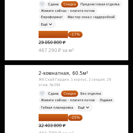
Сдана
Скидка
Предчистовая отделка
Живите сейчас - платите потом
Евроформат
Мастер-зона с гардеробной
Ещё
24 112 164 ₽
-17%
29 050 800 ₽
467 290 ₽ за м²
2-комнатная,
60.5м²
ЖК Скай Гарден, 1 корпус, 2 секция, 26
этаж, №394
Сдана
Скидка
Без отделки
Живите сейчас - платите потом
Лоджия
Гибкая планировка
Ещё
24 302 850 ₽
-25%
32 403 800 ₽