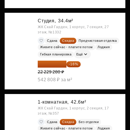
Студия,
34.4м²
ЖК Скай Гарден, 1 корпус, 7 секция, 27
этаж, №1332
Сдана
Скидка
Предчистовая отделка
Живите сейчас - платите потом
Лоджия
Гибкая планировка
Ещё
18 672 595 ₽
-16%
22 229 280 ₽
542 808 ₽ за м²
1-комнатная,
42.6м²
ЖК Скай Гарден, 1 корпус, 2 секция, 17
этаж, №357
Сдана
Скидка
Без отделки
Живите сейчас - платите потом
Лоджия