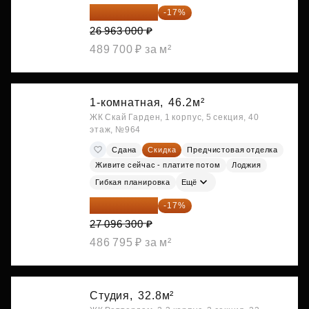
22 379 290 ₽
-17%
26 963 000 ₽
489 700 ₽ за м²
1-комнатная,
46.2м²
ЖК Скай Гарден, 1 корпус, 5 секция, 40
этаж, №964
Сдана
Скидка
Предчистовая отделка
Живите сейчас - платите потом
Лоджия
Гибкая планировка
Ещё
22 489 929 ₽
-17%
27 096 300 ₽
486 795 ₽ за м²
Студия,
32.8м²