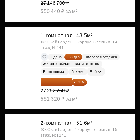
27 146 700 ₽
550 440 ₽ за м²
1-комнатная,
43.5м²
ЖК Скай Гарден, 1 корпус, 3 секция, 14
этаж, №444
Сдана
Скидка
Чистовая отделка
Живите сейчас - платите потом
Евроформат
Лоджия
Ещё
23 982 420 ₽
-12%
27 252 750 ₽
551 320 ₽ за м²
2-комнатная,
51.6м²
ЖК Скай Гарден, 1 корпус, 7 секция, 15
этаж, №1271