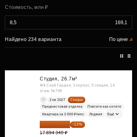
Стоимость, млн ₽
Найдено 234 варианта
По цене
Студия,
26.7м²
ЖК Скай Гарден, 3 корпус, 5 секция, 14
этаж, №796
2 кв 2027
Скидка
Предчистовая отделка
Платите как хотите
Квартира за 2 000 ₽/мес
Лоджия
Ещё
15 747 019 ₽
-12%
17 894 340 ₽