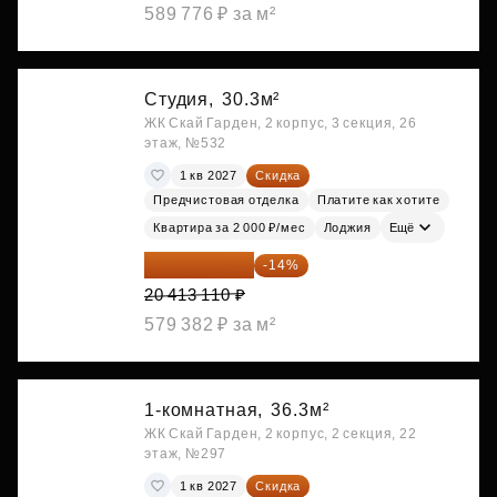
589 776 ₽ за м²
Студия,
30.3м²
ЖК Скай Гарден, 2 корпус, 3 секция, 26
этаж, №532
1 кв 2027
Скидка
Предчистовая отделка
Платите как хотите
Квартира за 2 000 ₽/мес
Лоджия
Ещё
17 555 275 ₽
-14%
20 413 110 ₽
579 382 ₽ за м²
1-комнатная,
36.3м²
ЖК Скай Гарден, 2 корпус, 2 секция, 22
этаж, №297
1 кв 2027
Скидка