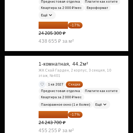
Предчистовая отделка
Платите как хотите
Квартира за 2 000 ₽/мес
Евроформат
Ещё
20 090 399 ₽
-17%
24 205 300 ₽
438 655 ₽ за м²
1-комнатная,
44.2м²
ЖК Скай Гарден, 2 корпус, 3 секция, 10
этаж, №401
1 кв 2027
Скидка
Предчистовая отделка
Платите как хотите
Квартира за 2 000 ₽/мес
Панорамное окно (1 и более)
Ещё
20 122 271 ₽
-17%
24 243 700 ₽
455 255 ₽ за м²