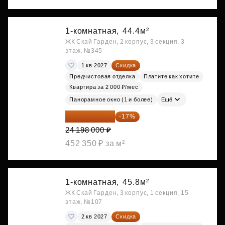
1-комнатная,
44.4м²
ЖК Скай Гарден, 2 корпус, 3 секция, 3
этаж, №345
1 кв 2027
Скидка
Предчистовая отделка
Платите как хотите
Квартира за 2 000 ₽/мес
Панорамное окно (1 и более)
Ещё
20 084 340 ₽
-17%
24 198 000 ₽
452 350 ₽ за м²
1-комнатная,
45.8м²
ЖК Скай Гарден, 3 корпус, 1 секция, 15
этаж, №107
2 кв 2027
Скидка