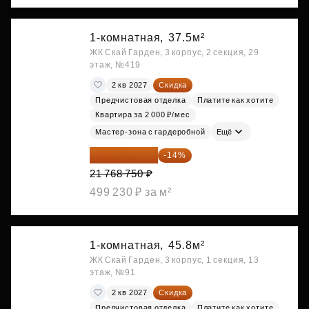
1-комнатная,
37.5м²
ЖК Скай Гарден, 3 корпус, 2 секция, 29
этаж, №419
2 кв 2027
Скидка
Предчистовая отделка
Платите как хотите
Квартира за 2 000 ₽/мес
Мастер-зона с гардеробной
Ещё
18 721 125 ₽
-14%
21 768 750 ₽
499 230 ₽ за м²
1-комнатная,
45.8м²
ЖК Скай Гарден, 3 корпус, 1 секция, 13
этаж, №91
2 кв 2027
Скидка
Предчистовая отделка
Платите как хотите