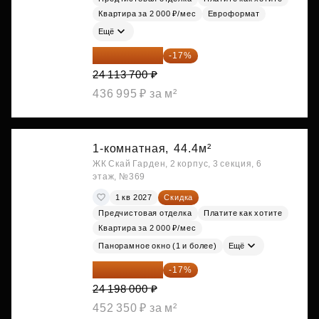
Квартира за 2 000 ₽/мес
Евроформат
Ещё
20 014 371 ₽
-17%
24 113 700 ₽
436 995 ₽ за м²
1-комнатная,
44.4м²
ЖК Скай Гарден, 2 корпус, 3 секция, 6
этаж, №369
1 кв 2027
Скидка
Предчистовая отделка
Платите как хотите
Квартира за 2 000 ₽/мес
Панорамное окно (1 и более)
Ещё
20 084 340 ₽
-17%
24 198 000 ₽
452 350 ₽ за м²