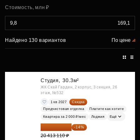
Стоимость, млн ₽
Найдено 130 вариантов
По цене
Студия,
30.3м²
ЖК Скай Гарден, 2 корпус, 3 секция, 26
этаж, №532
1 кв 2027
Скидка
Предчистовая отделка
Платите как хотите
Квартира за 2 000 ₽/мес
Лоджия
Ещё
17 555 275 ₽
-14%
20 413 110 ₽