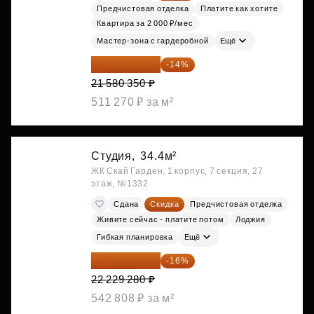
Предчистовая отделка
Платите как хотите
Квартира за 2 000 ₽/мес
Мастер-зона с гардеробной
Ещё
18 559 101 ₽
-14%
21 580 350 ₽
511 270 ₽ за м²
Студия,
34.4м²
ЖК Скай Гарден, 1 корпус, 7 секция, 27
этаж, №1332
Сдана
Скидка
Предчистовая отделка
Живите сейчас - платите потом
Лоджия
Гибкая планировка
Ещё
18 672 595 ₽
-16%
22 229 280 ₽
542 808 ₽ за м²