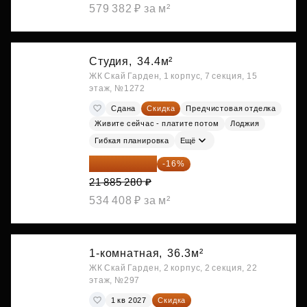
579 382 ₽ за м²
Студия,
34.4м²
ЖК Скай Гарден, 1 корпус, 7 секция, 15
этаж, №1272
Сдана
Скидка
Предчистовая отделка
Живите сейчас - платите потом
Лоджия
Гибкая планировка
Ещё
18 383 635 ₽
-16%
21 885 280 ₽
534 408 ₽ за м²
1-комнатная,
36.3м²
ЖК Скай Гарден, 2 корпус, 2 секция, 22
этаж, №297
1 кв 2027
Скидка