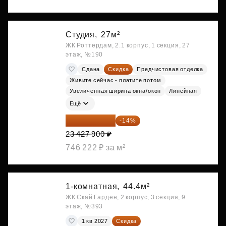
Студия,
27м²
ЖК Роттердам, 2.1 корпус, 1 секция, 27
этаж, №190
Сдана
Скидка
Предчистовая отделка
Живите сейчас - платите потом
Увеличенная ширина окна/окон
Линейная
Ещё
20 147 994 ₽
-14%
23 427 900 ₽
746 222 ₽ за м²
1-комнатная,
44.4м²
ЖК Скай Гарден, 2 корпус, 3 секция, 9
этаж, №393
1 кв 2027
Скидка