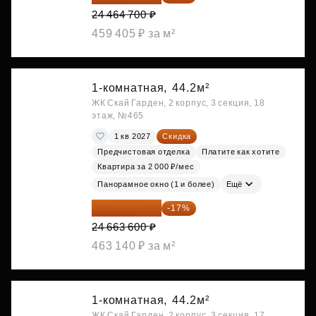
24 464 700 ₽
459 405 ₽ за м²
1-комнатная,
44.2м²
ЖК Скай Гарден, 2 корпус, 3 секция, 18
этаж, №465
1 кв 2027
Скидка
Предчистовая отделка
Платите как хотите
Квартира за 2 000 ₽/мес
Панорамное окно (1 и более)
Ещё
20 470 788 ₽
-17%
24 663 600 ₽
463 140 ₽ за м²
1-комнатная,
44.2м²
ЖК Скай Гарден, 2 корпус, 3 секция, 17