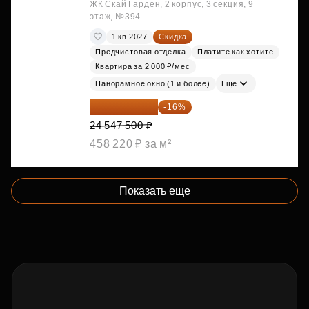
ЖК Скай Гарден, 2 корпус, 3 секция, 9
этаж, №394
1 кв 2027
Скидка
Предчистовая отделка
Платите как хотите
Квартира за 2 000 ₽/мес
Панорамное окно (1 и более)
Ещё
20 619 900 ₽
-16%
24 547 500 ₽
458 220 ₽ за м²
Показать еще