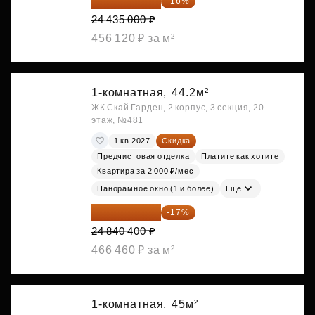
20 525 400 ₽
-16%
24 435 000 ₽
456 120 ₽ за м²
1-комнатная,
44.2м²
ЖК Скай Гарден, 2 корпус, 3 секция, 20
этаж, №481
1 кв 2027
Скидка
Предчистовая отделка
Платите как хотите
Квартира за 2 000 ₽/мес
Панорамное окно (1 и более)
Ещё
20 617 532 ₽
-17%
24 840 400 ₽
466 460 ₽ за м²
1-комнатная,
45м²