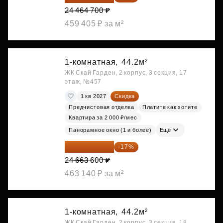
24 464 700 ₽
459 405 ₽ за м²
1-комнатная,
44.2м²
ЖК Скай Гарден, 2 корпус, 3 секция, 17
этаж, №457
1 кв 2027
Скидка
Предчистовая отделка
Платите как хотите
Квартира за 2 000 ₽/мес
Панорамное окно (1 и более)
Ещё
20 470 788 ₽
-17%
24 663 600 ₽
463 140 ₽ за м²
1-комнатная,
44.2м²
ЖК Скай Гарден, 2 корпус, 3 секция, 18