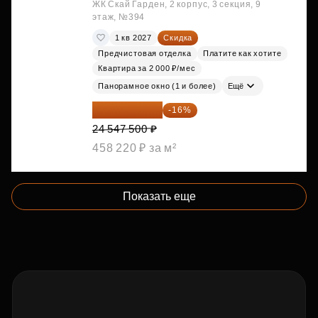
ЖК Скай Гарден, 2 корпус, 3 секция, 9
этаж, №394
1 кв 2027
Скидка
Предчистовая отделка
Платите как хотите
Квартира за 2 000 ₽/мес
Панорамное окно (1 и более)
Ещё
20 619 900 ₽
-16%
24 547 500 ₽
458 220 ₽ за м²
Показать еще