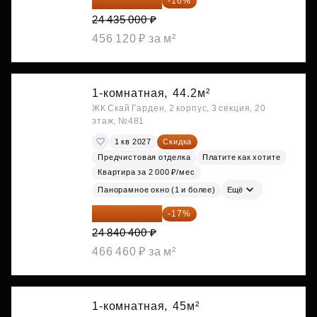
20 525 400 ₽
-16%
24 435 000 ₽
456 120 ₽ за м²
1-комнатная,
44.2м²
ЖК Скай Гарден, 2 корпус, 3 секция, 20
этаж, №481
1 кв 2027
Скидка
Предчистовая отделка
Платите как хотите
Квартира за 2 000 ₽/мес
Панорамное окно (1 и более)
Ещё
20 617 532 ₽
-17%
24 840 400 ₽
466 460 ₽ за м²
1-комнатная,
45м²