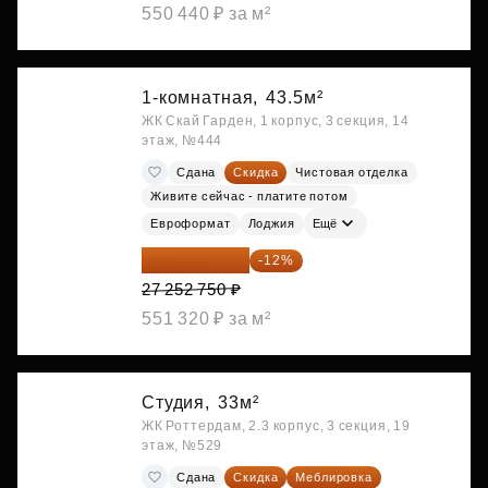
550 440 ₽ за м²
1-комнатная,
43.5м²
ЖК Скай Гарден, 1 корпус, 3 секция, 14
этаж, №444
Сдана
Скидка
Чистовая отделка
Живите сейчас - платите потом
Евроформат
Лоджия
Ещё
23 982 420 ₽
-12%
27 252 750 ₽
551 320 ₽ за м²
Студия,
33м²
ЖК Роттердам, 2.3 корпус, 3 секция, 19
этаж, №529
Сдана
Скидка
Меблировка