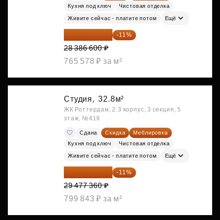
Кухня под ключ
Чистовая отделка
Живите сейчас - платите потом
Ещё
25 264 074 ₽
-11%
28 386 600 ₽
765 578 ₽ за м²
Студия,
32.8м²
ЖК Роттердам, 2.3 корпус, 3 секция, 5
этаж, №419
Сдана
Скидка
Меблировка
Кухня под ключ
Чистовая отделка
Живите сейчас - платите потом
Ещё
26 234 850 ₽
-11%
29 477 360 ₽
799 843 ₽ за м²