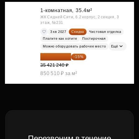
1-комнатная,
35.4м²
ЖК Сидней Сити, 6.2 корпус, 2 секция, 3
этаж, №231
3 кв 2027
Скидка
Чистовая отделка
Платите как хотите
Постирочная
Можно оборудовать рабочее место
Ещё
30 108 054 ₽
-15%
35 421 240 ₽
850 510 ₽ за м²
Перезвоним в течение