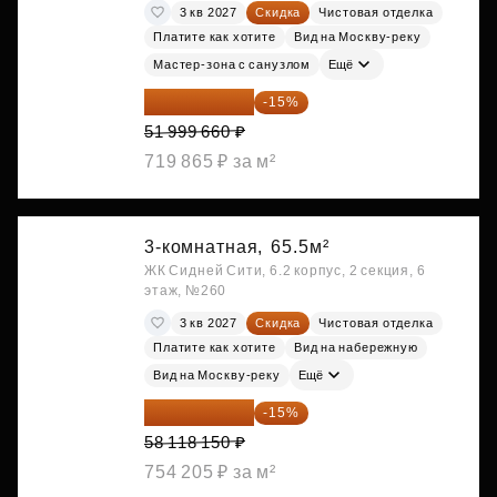
3 кв 2027
Скидка
Чистовая отделка
Платите как хотите
Вид на Москву-реку
Мастер-зона с санузлом
Ещё
44 199 711 ₽
-15%
51 999 660 ₽
719 865 ₽ за м²
3-комнатная,
65.5м²
ЖК Сидней Сити, 6.2 корпус, 2 секция, 6
этаж, №260
3 кв 2027
Скидка
Чистовая отделка
Платите как хотите
Вид на набережную
Вид на Москву-реку
Ещё
49 400 428 ₽
-15%
58 118 150 ₽
754 205 ₽ за м²