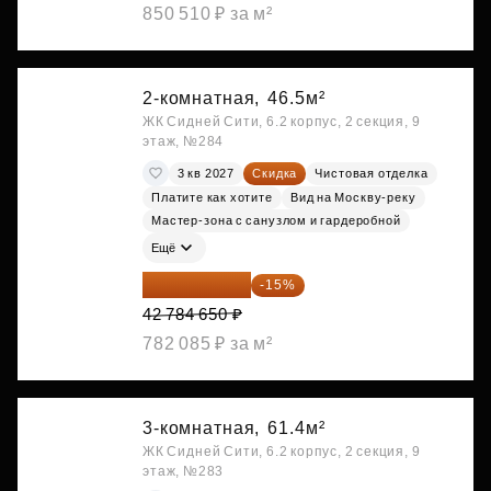
850 510 ₽ за м²
2-комнатная,
46.5м²
ЖК Сидней Сити, 6.2 корпус, 2 секция, 9
этаж, №284
3 кв 2027
Скидка
Чистовая отделка
Платите как хотите
Вид на Москву-реку
Мастер-зона с санузлом и гардеробной
Ещё
36 366 953 ₽
-15%
42 784 650 ₽
782 085 ₽ за м²
3-комнатная,
61.4м²
ЖК Сидней Сити, 6.2 корпус, 2 секция, 9
этаж, №283