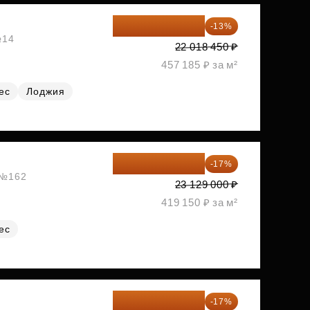
19 156 052 ₽
-13%
№14
22 018 450 ₽
457 185 ₽ за м²
ес
Лоджия
19 197 070 ₽
-17%
, №162
23 129 000 ₽
419 150 ₽ за м²
ес
19 197 070 ₽
-17%