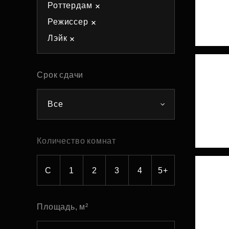
Роттердам
Рефинансирование
Режиссер
Лэйк
Срок сдачи
Все
Количество комнат
С
1
2
3
4
5+
Площадь, м²