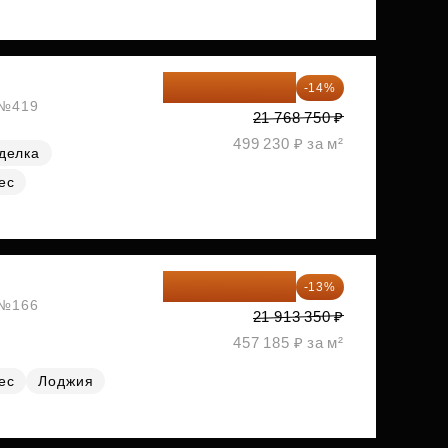
18 721 125 ₽
-14%
, №419
21 768 750 ₽
499 230 ₽ за м²
делка
ес
19 064 615 ₽
-13%
, №166
21 913 350 ₽
457 185 ₽ за м²
ес
Лоджия