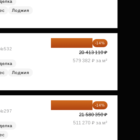
делка
ес
Лоджия
17 555 275 ₽
-14%
, №532
20 413 110 ₽
579 382 ₽ за м²
делка
ес
Лоджия
18 559 101 ₽
-14%
, №297
21 580 350 ₽
511 270 ₽ за м²
делка
ес