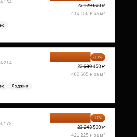
, №154
23 129 000 ₽
419 150 ₽ за м²
ес
19 209 731 ₽
-13%
, №214
22 080 150 ₽
460 665 ₽ за м²
ес
Лоджия
19 292 105 ₽
-17%
, №178
23 243 500 ₽
421 225 ₽ за м²