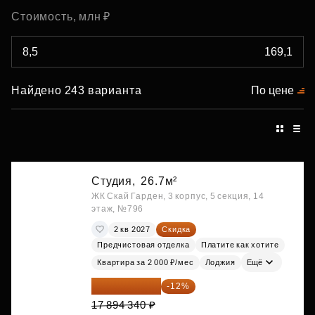
Стоимость, млн ₽
Найдено 243 варианта
По цене
Студия,
26.7м²
ЖК Скай Гарден, 3 корпус, 5 секция, 14
этаж, №796
2 кв 2027
Скидка
Предчистовая отделка
Платите как хотите
Квартира за 2 000 ₽/мес
Лоджия
Ещё
15 747 019 ₽
-12%
17 894 340 ₽