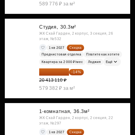
589 776 ₽ за м²
Студия,
30.3м²
ЖК Скай Гарден, 2 корпус, 3 секция, 26
этаж, №532
1 кв 2027
Скидка
Предчистовая отделка
Платите как хотите
Квартира за 2 000 ₽/мес
Лоджия
Ещё
17 555 275 ₽
-14%
20 413 110 ₽
579 382 ₽ за м²
1-комнатная,
36.3м²
ЖК Скай Гарден, 2 корпус, 2 секция, 22
этаж, №297
1 кв 2027
Скидка