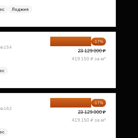
ес
Лоджия
19 197 070 ₽
-17%
, №154
23 129 000 ₽
419 150 ₽ за м²
ес
19 197 070 ₽
-17%
, №162
23 129 000 ₽
419 150 ₽ за м²
ес