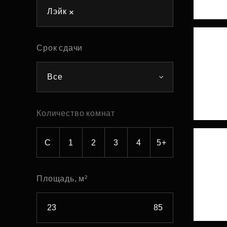
Лэйк
Рефинансирование
Срок сдачи
Все
Количество комнат
С
1
2
3
4
5+
Площадь, м²