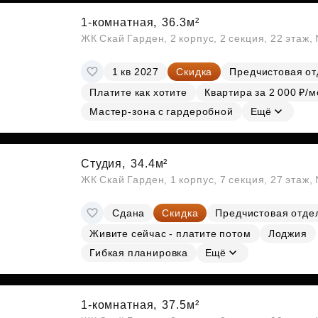
1-комнатная,
36.3м²
ЖК Скай Гарден, 2 корпус, 2 секция, 22 этаж
1 кв 2027
Скидка
Предчистовая от
Платите как хотите
Квартира за 2 000 ₽/м
Мастер-зона с гардеробной
Ещё
Студия,
34.4м²
ЖК Скай Гарден, 1 корпус, 7 секция, 27 этаж
Сдана
Скидка
Предчистовая отде
Живите сейчас - платите потом
Лоджия
Гибкая планировка
Ещё
1-комнатная,
37.5м²