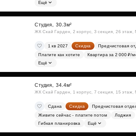
Субсидии
Ещё
Студия,
30.3м²
ЖК Скай Гарден, 2 корпус, 3 секция, 26 этаж
1 кв 2027
Скидка
Предчистовая от
Платите как хотите
Квартира за 2 000 ₽/м
Ещё
Студия,
34.4м²
ЖК Скай Гарден, 1 корпус, 7 секция, 15 этаж
Сдана
Скидка
Предчистовая отде
Живите сейчас - платите потом
Лоджия
Гибкая планировка
Ещё