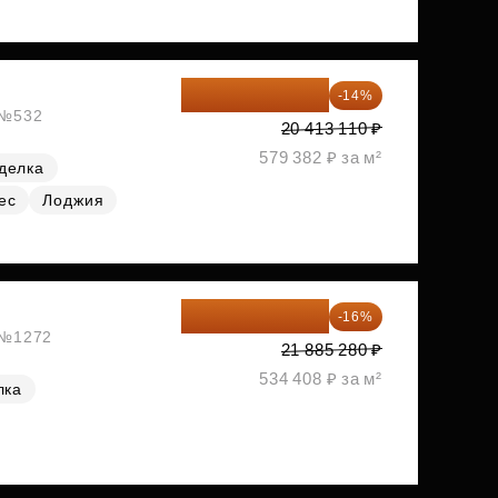
17 555 275 ₽
-14%
, №532
20 413 110 ₽
579 382 ₽ за м²
делка
ес
Лоджия
18 383 635 ₽
-16%
, №1272
21 885 280 ₽
534 408 ₽ за м²
лка