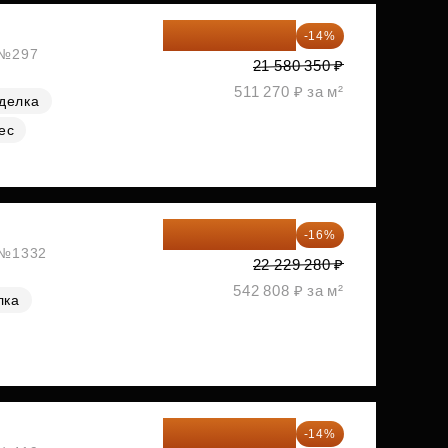
18 559 101 ₽
-14%
, №297
21 580 350 ₽
511 270 ₽ за м²
делка
ес
18 672 595 ₽
-16%
, №1332
22 229 280 ₽
542 808 ₽ за м²
лка
18 721 125 ₽
-14%