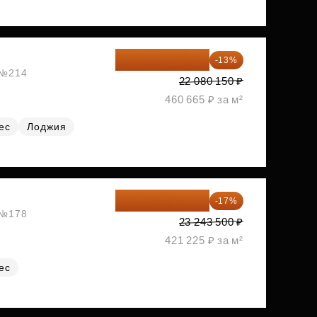
19 209 731 ₽
-13%
, №214
22 080 150 ₽
460 665 ₽ за м²
ес
Лоджия
19 292 105 ₽
-17%
, №178
23 243 500 ₽
421 225 ₽ за м²
ес