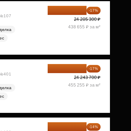
20 090 399 ₽
-17%
, №107
24 205 300 ₽
438 655 ₽ за м²
делка
ес
20 122 271 ₽
-17%
, №401
24 243 700 ₽
455 255 ₽ за м²
делка
ес
20 147 994 ₽
-14%