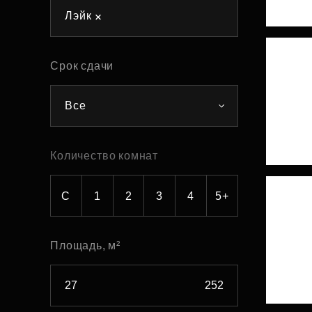
Лэйк
Рефинансирование
Срок сдачи
Все
Количество комнат
С
1
2
3
4
5+
Площадь, м²