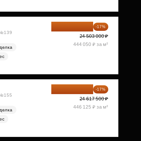
20 337 490 ₽
-17%
, №139
24 503 000 ₽
444 050 ₽ за м²
делка
ес
20 432 525 ₽
-17%
, №155
24 617 500 ₽
446 125 ₽ за м²
делка
ес