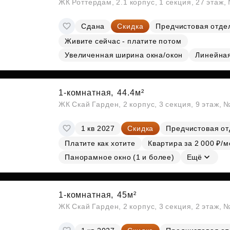
ЖК Роттердам, 2.1 корпус, 1 секция, 27 этаж
Сдана
Скидка
Предчистовая отде
Живите сейчас - платите потом
Увеличенная ширина окна/окон
Линейна
1-комнатная,
44.4м²
ЖК Скай Гарден, 2 корпус, 3 секция, 9 этаж, 
1 кв 2027
Скидка
Предчистовая от
Платите как хотите
Квартира за 2 000 ₽/м
Панорамное окно (1 и более)
Ещё
1-комнатная,
45м²
ЖК Скай Гарден, 2 корпус, 3 секция, 2 этаж, 