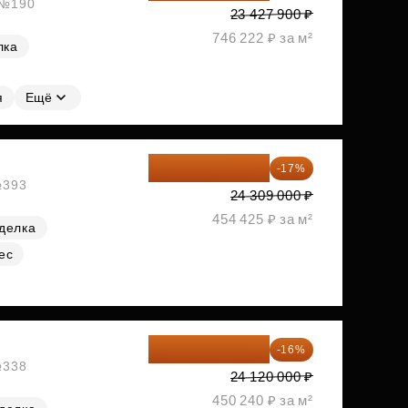
, №190
23 427 900 ₽
746 222 ₽ за м²
лка
я
Ещё
20 176 470 ₽
-17%
№393
24 309 000 ₽
454 425 ₽ за м²
делка
ес
20 260 800 ₽
-16%
№338
24 120 000 ₽
450 240 ₽ за м²