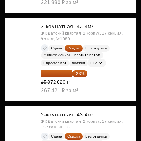
221 990 ₽ за м²
2-комнатная,
43.4м²
ЖК Датский квартал, 2 корпус, 17 секция,
9 этаж, №1089
Сдана
Скидка
Без отделки
Живите сейчас - платите потом
Евроформат
Лоджия
Ещё
11 606 071 ₽
-23%
15 072 820 ₽
267 421 ₽ за м²
2-комнатная,
43.4м²
ЖК Датский квартал, 2 корпус, 17 секция,
15 этаж, №1131
Сдана
Скидка
Без отделки