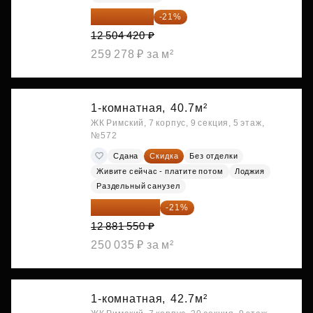
9 878 492 ₽
-21%
12 504 420 ₽
259 278 ₽ за м²
1-комнатная,
40.7м²
ЖК Римский, 7 корпус, 9 секция, 5 этаж,
№572
Сдана
Скидка
Без отделки
Живите сейчас - платите потом
Лоджия
Раздельный санузел
10 176 425 ₽
-21%
12 881 550 ₽
250 035 ₽ за м²
1-комнатная,
42.7м²