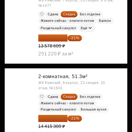
ЖК Римский, 7 корпус, 20 секция, 9 этаж,
№1477
Сдана
Скидка
Без отделки
Живите сейчас - платите потом
Балкон
Раздельный санузел
Ещё
10 727 094 ₽
-21%
13 578 600 ₽
251 220 ₽ за м²
2-комнатная,
51.3м²
ЖК Римский, 8 корпус, 22 секция, 10
этаж, №1634
Сдана
Скидка
Без отделки
Живите сейчас - платите потом
Раздельный санузел
Большая кухня
11 388 087 ₽
-21%
14 415 300 ₽