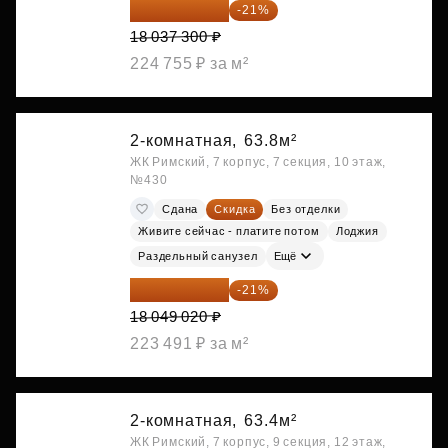
14 249 467 ₽
-21%
18 037 300 ₽
224 755 ₽ за м²
2-комнатная,
63.8м²
ЖК Римский, 7 корпус, 7 секция, 10 этаж,
№430
Сдана
Скидка
Без отделки
Живите сейчас - платите потом
Лоджия
Раздельный санузел
Ещё
14 258 726 ₽
-21%
18 049 020 ₽
223 491 ₽ за м²
2-комнатная,
63.4м²
ЖК Римский, 7 корпус, 9 секция, 12 этаж,