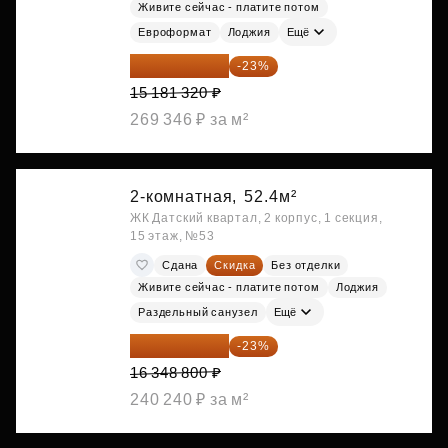
Живите сейчас - платите потом
Евроформат
Лоджия
Ещё
11 689 616 ₽
-23%
15 181 320 ₽
269 346 ₽ за м²
2-комнатная,
52.4м²
ЖК Датский квартал, 2 корпус, 1 секция,
15 этаж, №53
Сдана
Скидка
Без отделки
Живите сейчас - платите потом
Лоджия
Раздельный санузел
Ещё
12 588 576 ₽
-23%
16 348 800 ₽
240 240 ₽ за м²