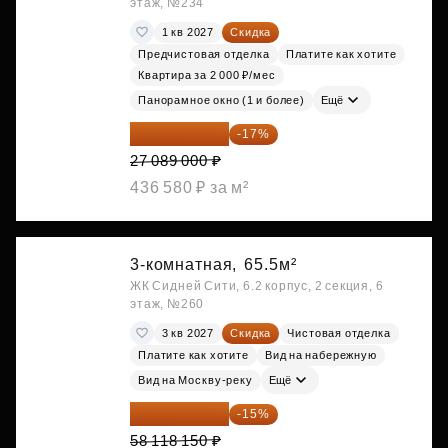
этаж, №234
1 кв 2027
Скидка
Предчистовая отделка
Платите как хотите
Квартира за 2 000 ₽/мес
Панорамное окно (1 и более)
Ещё
22 483 870 ₽
-17%
27 089 000 ₽
436 580 ₽ за м²
3-комнатная,
65.5м²
ЖК Сидней Сити, 6.2 корпус, 2 секция, 6
этаж, №260
3 кв 2027
Скидка
Чистовая отделка
Платите как хотите
Вид на набережную
Вид на Москву-реку
Ещё
49 400 428 ₽
-15%
58 118 150 ₽