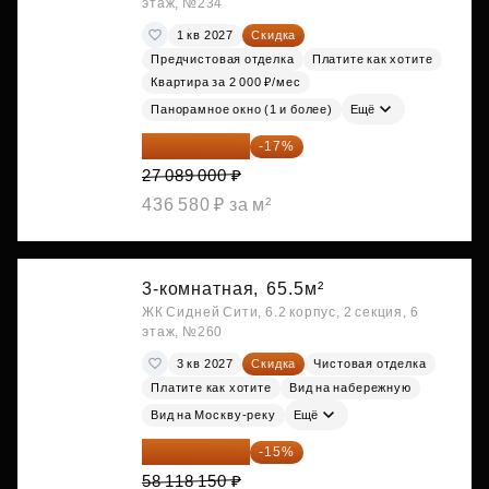
этаж, №234
1 кв 2027
Скидка
Предчистовая отделка
Платите как хотите
Квартира за 2 000 ₽/мес
Панорамное окно (1 и более)
Ещё
22 483 870 ₽
-17%
27 089 000 ₽
436 580 ₽ за м²
3-комнатная,
65.5м²
ЖК Сидней Сити, 6.2 корпус, 2 секция, 6
этаж, №260
3 кв 2027
Скидка
Чистовая отделка
Платите как хотите
Вид на набережную
Вид на Москву-реку
Ещё
49 400 428 ₽
-15%
58 118 150 ₽