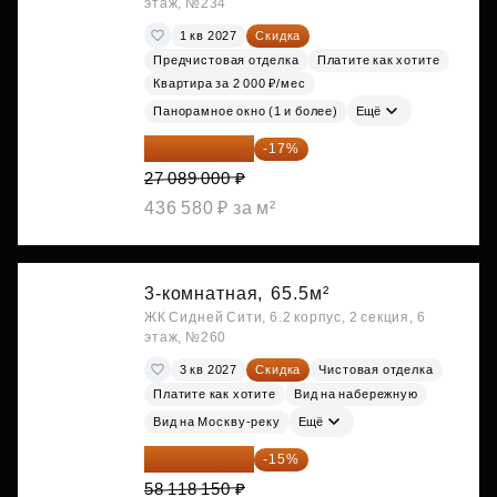
этаж, №234
1 кв 2027
Скидка
Предчистовая отделка
Платите как хотите
Квартира за 2 000 ₽/мес
Панорамное окно (1 и более)
Ещё
22 483 870 ₽
-17%
27 089 000 ₽
436 580 ₽ за м²
3-комнатная,
65.5м²
ЖК Сидней Сити, 6.2 корпус, 2 секция, 6
этаж, №260
3 кв 2027
Скидка
Чистовая отделка
Платите как хотите
Вид на набережную
Вид на Москву-реку
Ещё
49 400 428 ₽
-15%
58 118 150 ₽