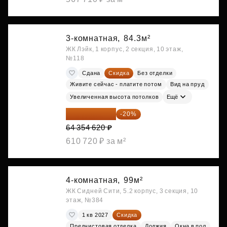
3-комнатная,
84.3м²
ЖК Лэйк, 1 корпус, 2 секция, 10 этаж,
№118
Сдана
Скидка
Без отделки
Живите сейчас - платите потом
Вид на пруд
Увеличенная высота потолков
Ещё
51 483 696 ₽
-20%
64 354 620 ₽
610 720 ₽ за м²
4-комнатная,
99м²
ЖК Сидней Сити, 5.2 корпус, 3 секция, 10
этаж, №384
1 кв 2027
Скидка
Предчистовая отделка
Лоджия
Окна в пол