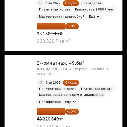
1 кв 2027
Скидка
Без отделки
Платите как хотите
Квартира за 2 000 ₽/мес
Мастер-зона с гардеробной
Ещё
28 104 192 ₽
-20%
35 130 240 ₽
328 320 ₽ за м²
2-комнатная,
49.6м²
ЖК Сидней Сити, 6.3 корпус, 3 секция, 10
этаж, №553
3 кв 2027
Скидка
Предчистовая отделка
Платите как хотите
Мастер-зона с санузлом и гардеробной
Постирочная
Ещё
28 158 416 ₽
-35%
43 320 640 ₽
567 710 ₽ за м²