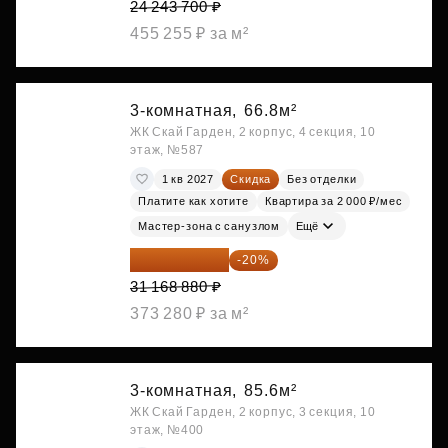
24 243 700 ₽
455 255 ₽ за м²
3-комнатная,
66.8м²
ЖК Скай Гарден, 2 корпус, 4 секция, 10
этаж, №587
1 кв 2027
Скидка
Без отделки
Платите как хотите
Квартира за 2 000 ₽/мес
Мастер-зона с санузлом
Ещё
24 935 104 ₽
-20%
31 168 880 ₽
373 280 ₽ за м²
3-комнатная,
85.6м²
ЖК Скай Гарден, 2 корпус, 3 секция, 10
этаж, №400