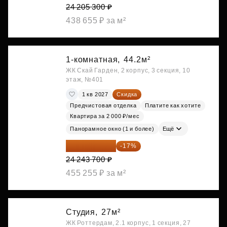
24 205 300 ₽
438 655 ₽ за м²
1-комнатная,
44.2м²
ЖК Скай Гарден, 2 корпус, 3 секция, 10
этаж, №401
1 кв 2027
Скидка
Предчистовая отделка
Платите как хотите
Квартира за 2 000 ₽/мес
Панорамное окно (1 и более)
Ещё
20 122 271 ₽
-17%
24 243 700 ₽
455 255 ₽ за м²
Студия,
27м²
ЖК Роттердам, 2.1 корпус, 1 секция, 27