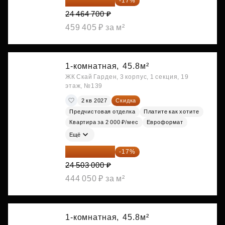
20 305 701 ₽
-17%
24 464 700 ₽
459 405 ₽ за м²
1-комнатная,
45.8м²
ЖК Скай Гарден, 3 корпус, 1 секция, 19
этаж, №139
2 кв 2027
Скидка
Предчистовая отделка
Платите как хотите
Квартира за 2 000 ₽/мес
Евроформат
Ещё
20 337 490 ₽
-17%
24 503 000 ₽
444 050 ₽ за м²
1-комнатная,
45.8м²