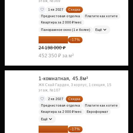
этаж, №369
1 кв 2027
Скидка
Предчистовая отделка
Платите как хотите
Квартира за 2 000 ₽/мес
Панорамное окно (1 и более)
Ещё
20 084 340 ₽
-17%
24 198 000 ₽
452 350 ₽ за м²
1-комнатная,
45.8м²
ЖК Скай Гарден, 3 корпус, 1 секция, 15
этаж, №107
2 кв 2027
Скидка
Предчистовая отделка
Платите как хотите
Квартира за 2 000 ₽/мес
Евроформат
Ещё
20 090 399 ₽
-17%