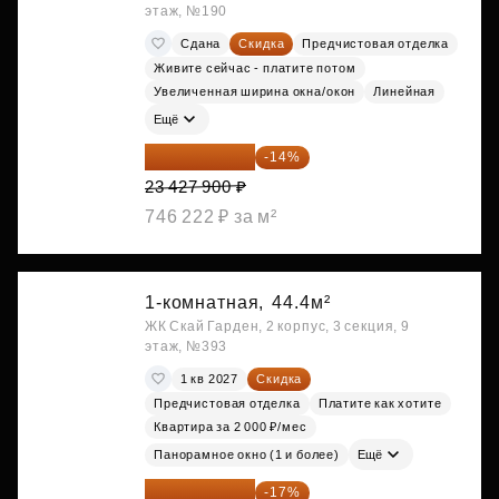
этаж, №190
Сдана
Скидка
Предчистовая отделка
Живите сейчас - платите потом
Увеличенная ширина окна/окон
Линейная
Ещё
20 147 994 ₽
-14%
23 427 900 ₽
746 222 ₽ за м²
1-комнатная,
44.4м²
ЖК Скай Гарден, 2 корпус, 3 секция, 9
этаж, №393
1 кв 2027
Скидка
Предчистовая отделка
Платите как хотите
Квартира за 2 000 ₽/мес
Панорамное окно (1 и более)
Ещё
20 176 470 ₽
-17%