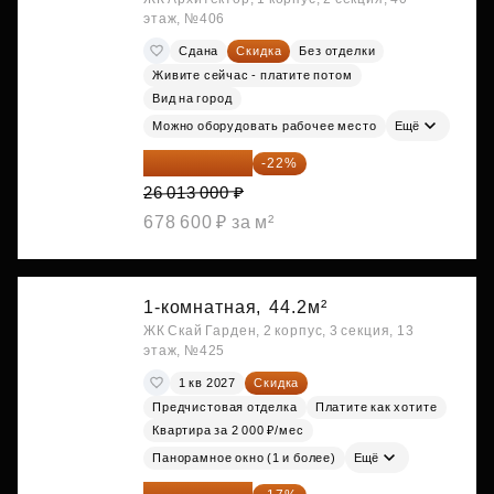
этаж, №406
Сдана
Скидка
Без отделки
Живите сейчас - платите потом
Вид на город
Можно оборудовать рабочее место
Ещё
20 290 140 ₽
-22%
26 013 000 ₽
678 600 ₽ за м²
1-комнатная,
44.2м²
ЖК Скай Гарден, 2 корпус, 3 секция, 13
этаж, №425
1 кв 2027
Скидка
Предчистовая отделка
Платите как хотите
Квартира за 2 000 ₽/мес
Панорамное окно (1 и более)
Ещё