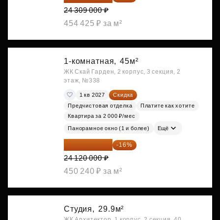
24 309 000 ₽
454 425 ₽ за м²
1-комнатная,
45м²
ЖК Скай Гарден, 2 корпус, 3 секция, 2
этаж, №338
1 кв 2027
Скидка
Предчистовая отделка
Платите как хотите
Квартира за 2 000 ₽/мес
Панорамное окно (1 и более)
Ещё
20 260 800 ₽
-16%
24 120 000 ₽
450 240 ₽ за м²
Студия,
29.9м²
ЖК Архитектор, 1 корпус, 2 секция, 40