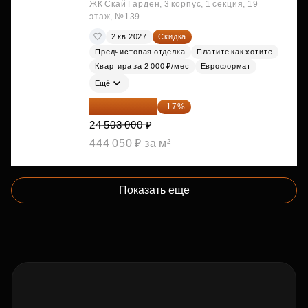
ЖК Скай Гарден, 3 корпус, 1 секция, 19
этаж, №139
2 кв 2027
Скидка
Предчистовая отделка
Платите как хотите
Квартира за 2 000 ₽/мес
Евроформат
Ещё
20 337 490 ₽
-17%
24 503 000 ₽
444 050 ₽ за м²
Показать еще