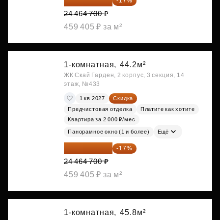
20 305 701 ₽
-17%
24 464 700 ₽
459 405 ₽ за м²
1-комнатная,
44.2м²
ЖК Скай Гарден, 2 корпус, 3 секция, 14
этаж, №433
1 кв 2027
Скидка
Предчистовая отделка
Платите как хотите
Квартира за 2 000 ₽/мес
Панорамное окно (1 и более)
Ещё
20 305 701 ₽
-17%
24 464 700 ₽
459 405 ₽ за м²
1-комнатная,
45.8м²