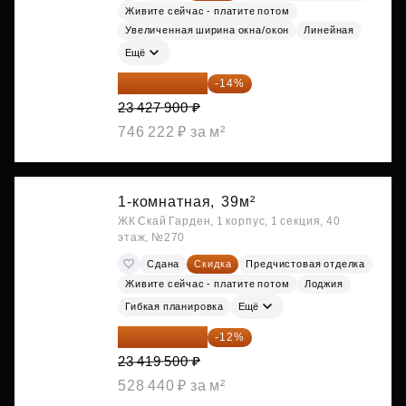
Живите сейчас - платите потом
Увеличенная ширина окна/окон
Линейная
Ещё
20 147 994 ₽
-14%
23 427 900 ₽
746 222 ₽ за м²
1-комнатная,
39м²
ЖК Скай Гарден, 1 корпус, 1 секция, 40
этаж, №270
Сдана
Скидка
Предчистовая отделка
Живите сейчас - платите потом
Лоджия
Гибкая планировка
Ещё
20 609 160 ₽
-12%
23 419 500 ₽
528 440 ₽ за м²