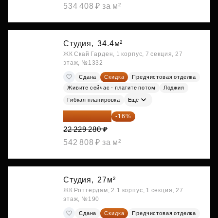
534 408 ₽ за м²
Студия,
34.4м²
ЖК Скай Гарден, 1 корпус, 7 секция, 27
этаж, №1332
Сдана
Скидка
Предчистовая отделка
Живите сейчас - платите потом
Лоджия
Гибкая планировка
Ещё
18 672 595 ₽
-16%
22 229 280 ₽
542 808 ₽ за м²
Студия,
27м²
ЖК Роттердам, 2.1 корпус, 1 секция, 27
этаж, №190
Сдана
Скидка
Предчистовая отделка