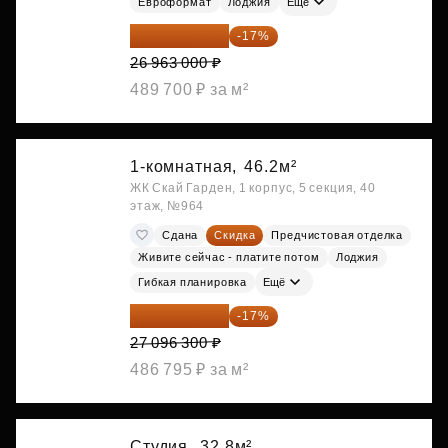
Евроформат
Лоджия
Ещё
22 379 290 ₽
-17%
26 963 000 ₽
489 700 ₽ за м²
1-комнатная,
46.2м²
ЖК Скай Гарден, 1 корпус, 5 секция, 40
этаж, №964
Сдана
Скидка
Предчистовая отделка
Живите сейчас - платите потом
Лоджия
Гибкая планировка
Ещё
22 489 929 ₽
-17%
27 096 300 ₽
486 795 ₽ за м²
Студия,
32.8м²