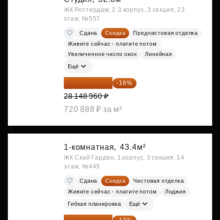
ЖК Роттердам, 2.3 корпус, 3 секция, 23
этаж, №557
Сдана
Скидка
Предчистовая отделка
Живите сейчас - платите потом
Увеличенное число окон
Линейная
Ещё
23 645 126 ₽
-16%
28 148 960 ₽
720 888 ₽ за м²
1-комнатная,
43.4м²
ЖК Скай Гарден, 1 корпус, 3 секция, 14
этаж, №445
Сдана
Скидка
Чистовая отделка
Живите сейчас - платите потом
Лоджия
Гибкая планировка
Ещё