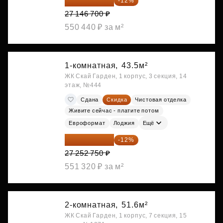
23 889 096 ₽
-12%
27 146 700 ₽
550 440 ₽ за м²
1-комнатная,
43.5м²
ЖК Скай Гарден, 1 корпус, 3 секция, 14
этаж, №444
Сдана
Скидка
Чистовая отделка
Живите сейчас - платите потом
Евроформат
Лоджия
Ещё
23 982 420 ₽
-12%
27 252 750 ₽
551 320 ₽ за м²
2-комнатная,
51.6м²
ЖК Скай Гарден, 1 корпус, 7 секция, 15