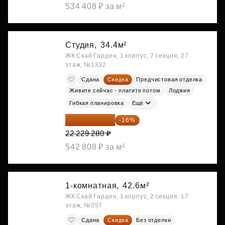
534 408 ₽ за м²
Студия,
34.4м²
ЖК Скай Гарден, 1 корпус, 7 секция, 27
этаж, №1332
Сдана
Скидка
Предчистовая отделка
Живите сейчас - платите потом
Лоджия
Гибкая планировка
Ещё
18 672 595 ₽
-16%
22 229 280 ₽
542 808 ₽ за м²
1-комнатная,
42.6м²
ЖК Скай Гарден, 1 корпус, 2 секция, 17
этаж, №357
Сдана
Скидка
Без отделки