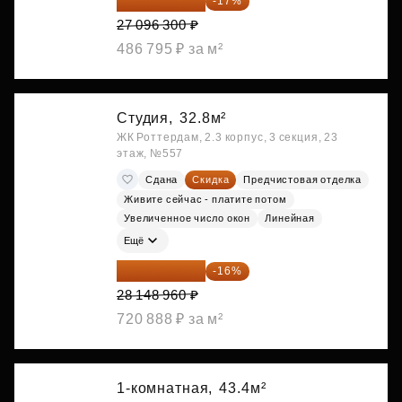
22 489 929 ₽
-17%
27 096 300 ₽
486 795 ₽ за м²
Студия,
32.8м²
ЖК Роттердам, 2.3 корпус, 3 секция, 23
этаж, №557
Сдана
Скидка
Предчистовая отделка
Живите сейчас - платите потом
Увеличенное число окон
Линейная
Ещё
23 645 126 ₽
-16%
28 148 960 ₽
720 888 ₽ за м²
1-комнатная,
43.4м²