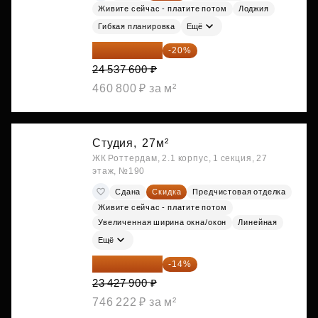
Живите сейчас - платите потом
Лоджия
Гибкая планировка
Ещё
19 630 080 ₽
-20%
24 537 600 ₽
460 800 ₽ за м²
Студия,
27м²
ЖК Роттердам, 2.1 корпус, 1 секция, 27
этаж, №190
Сдана
Скидка
Предчистовая отделка
Живите сейчас - платите потом
Увеличенная ширина окна/окон
Линейная
Ещё
20 147 994 ₽
-14%
23 427 900 ₽
746 222 ₽ за м²