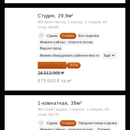
Студия,
29.9м²
ЖК Архитектор, 1 корпус, 2 секция, 40
этаж, №406
Сдана
Скидка
Без отделки
Живите сейчас - платите потом
Вид на город
Можно оборудовать рабочее место
Ещё
20 290 140 ₽
-22%
26 013 000 ₽
678 600 ₽ за м²
1-комнатная,
39м²
ЖК Скай Гарден, 1 корпус, 1 секция, 40
этаж, №270
Сдана
Скидка
Предчистовая отделка
Живите сейчас - платите потом
Лоджия