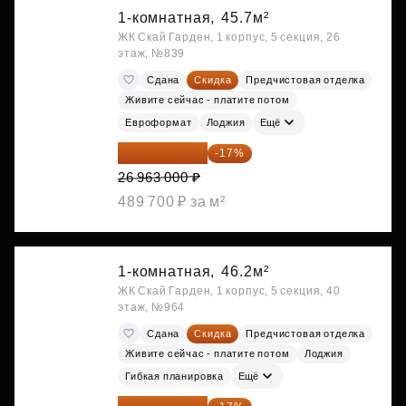
1-комнатная,
45.7м²
ЖК Скай Гарден, 1 корпус, 5 секция, 26
этаж, №839
Сдана
Скидка
Предчистовая отделка
Живите сейчас - платите потом
Евроформат
Лоджия
Ещё
22 379 290 ₽
-17%
26 963 000 ₽
489 700 ₽ за м²
1-комнатная,
46.2м²
ЖК Скай Гарден, 1 корпус, 5 секция, 40
этаж, №964
Сдана
Скидка
Предчистовая отделка
Живите сейчас - платите потом
Лоджия
Гибкая планировка
Ещё