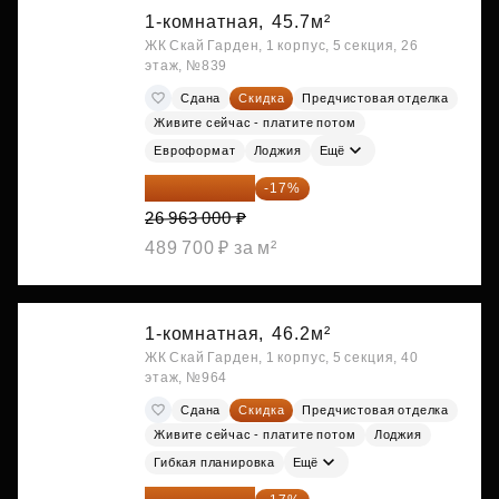
1-комнатная,
45.7м²
ЖК Скай Гарден, 1 корпус, 5 секция, 26
этаж, №839
Сдана
Скидка
Предчистовая отделка
Живите сейчас - платите потом
Евроформат
Лоджия
Ещё
22 379 290 ₽
-17%
26 963 000 ₽
489 700 ₽ за м²
1-комнатная,
46.2м²
ЖК Скай Гарден, 1 корпус, 5 секция, 40
этаж, №964
Сдана
Скидка
Предчистовая отделка
Живите сейчас - платите потом
Лоджия
Гибкая планировка
Ещё