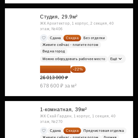
Студия,
29.9м²
ЖК Архитектор, 1 корпус, 2 секция, 40
этаж, №406
Сдана
Скидка
Без отделки
Живите сейчас - платите потом
Вид на город
Можно оборудовать рабочее место
Ещё
20 290 140 ₽
-22%
26 013 000 ₽
678 600 ₽ за м²
1-комнатная,
39м²
ЖК Скай Гарден, 1 корпус, 1 секция, 40
этаж, №270
Сдана
Скидка
Предчистовая отделка
Живите сейчас - платите потом
Лоджия