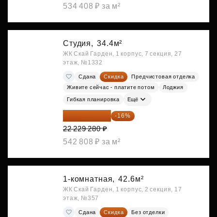
534 408 ₽ за м²
Студия,
34.4м²
ЖК Скай Гарден, 1 корпус, 7 секция, 27
этаж, №1332
Сдана
Скидка
Предчистовая отделка
Живите сейчас - платите потом
Лоджия
Гибкая планировка
Ещё
18 672 595 ₽
-16%
22 229 280 ₽
542 808 ₽ за м²
1-комнатная,
42.6м²
ЖК Скай Гарден, 1 корпус, 2 секция, 17
этаж, №357
Сдана
Скидка
Без отделки