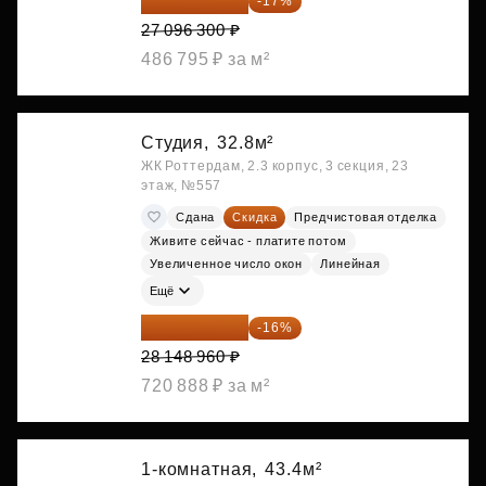
22 489 929 ₽
-17%
27 096 300 ₽
486 795 ₽ за м²
Студия,
32.8м²
ЖК Роттердам, 2.3 корпус, 3 секция, 23
этаж, №557
Сдана
Скидка
Предчистовая отделка
Живите сейчас - платите потом
Увеличенное число окон
Линейная
Ещё
23 645 126 ₽
-16%
28 148 960 ₽
720 888 ₽ за м²
1-комнатная,
43.4м²