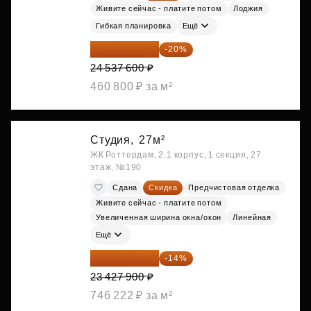
Живите сейчас - платите потом
Лоджия
Гибкая планировка
Ещё
19 630 080 ₽
-20%
24 537 600 ₽
460 800 ₽ за м²
Студия,
27м²
ЖК Роттердам, 2.1 корпус, 1 секция, 27
этаж, №190
Сдана
Скидка
Предчистовая отделка
Живите сейчас - платите потом
Увеличенная ширина окна/окон
Линейная
Ещё
20 147 994 ₽
-14%
23 427 900 ₽
746 222 ₽ за м²