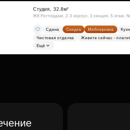
Студия,
32.8м²
ЖК Роттердам, 2.3 корпус, 3 секция, 5 этаж, 
Сдана
Скидка
Меблировка
Кухн
Чистовая отделка
Живите сейчас - плати
Ещё
ечение