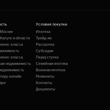
ость
Условия покупки
 Москве
Ипотека
Калуге и области
Трейд-ин
изнес-класса
Рассрочка
движимость
Субсидии
изнес-класса
Переуступка
кая недвижимость
Семейная ипотека
недвижимость
Военная ипотека
ртиру онлайн
Реквизиты
дки
Контакты
Документы