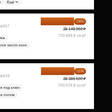
я
Ещё
23 645 126 ₽
-16%
, №557
28 148 960 ₽
720 888 ₽ за м²
лка
ное число окон
25 264 074 ₽
-11%
, №529
28 386 600 ₽
765 578 ₽ за м²
я под ключ
те потом