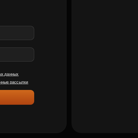
ых данных
нные рассылки