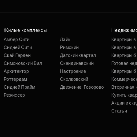
Жилые комплексы
Недвижим
Амбер Сити
Лэйк
Квартиры в
Сидней Сити
Римский
Квартиры в 
Скай Гарден
Датский квартал
Квартиры б
Симоновский Вал
Скандинавский
Готовая не
Архитектор
Настроение
Квартиры б
Роттердам
Сколковский
Коммерчес
Сидней Прайм
Движение. Говорово
Вторичная 
Режиссер
Купить ква
Акции и ски
Статьи