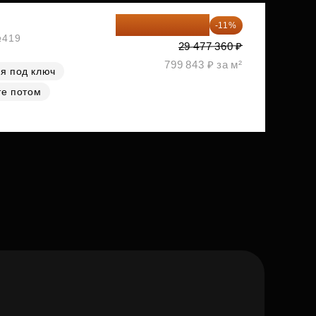
26 234 850 ₽
-11%
№419
29 477 360 ₽
799 843 ₽ за м²
я под ключ
те потом