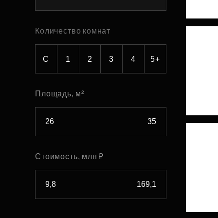
Рефинансирование
Количество комнат
С
1
2
3
4
5+
Площадь, м²
Стоимость, млн ₽